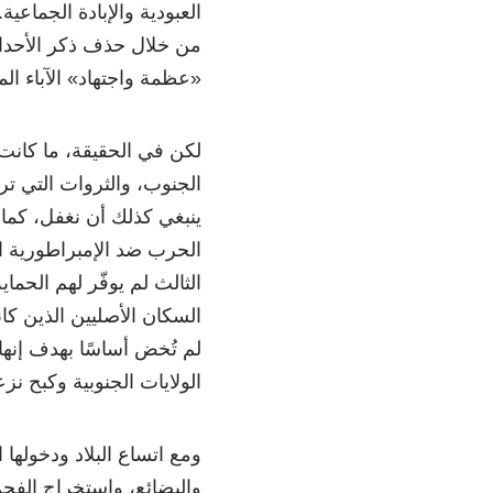
العبودية والإبادة الجماعي
من خلال حذف ذكر الأحداث
«عظمة واجتهاد» الآباء الم
لكن في الحقيقة، ما كانت أ
الجنوب، والثروات التي ت
ينبغي كذلك أن نغفل، كما
الحرب ضد الإمبراطورية ا
الثالث لم يوفّر لهم الحم
السكان الأصليين الذين كا
لم تُخض أساسًا بهدف إنهاء
الولايات الجنوبية وكبح نزعت
ومع اتساع البلاد ودخولها 
والبضائع، واستخراج الفحم