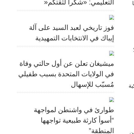
التعليمي: «شكراً لثقتكم«
فوز تاريخي لعبد السيد على آلة
إيباك في الانتخابات التمهيدية
ميشيغان تعلن عن أول حالتي وفاة
في الولايات المتحدة بسبب طفيلي
مُسبّب للإسهال
ية
طوارئ في واشنطن لمواجهة
“أسوأ كارثة طبيعية تواجهها
المنطقة”
ن