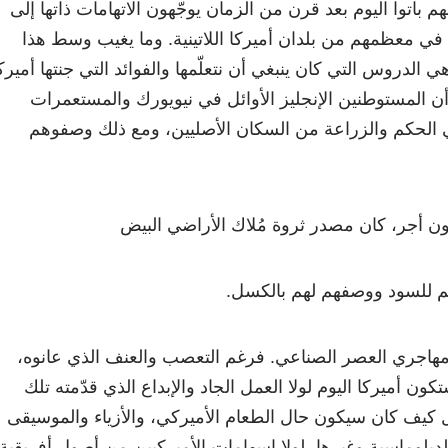
 باتوا اليوم بعد قرن من الزمان يوجّهون الاتهامات ذاتها إلى
ن في معظمهم من بلدان أميركا اللاتينية. وما يغيب وسط هذا
ي الدروس التي كان ينبغي أن نتعلّمها والفوائد التي جنتها أميرك
 أن المستوطنين الإنجليز الأوائل في نيويورك والمستعمرات
في الحكم والزراعة من السكان الأصليين، ومع ذلك وصفوهم
ون أجر، كان مصدر ثروة مُلاك الأراضي البيض
م للسود ووصفهم لهم بالكسل.
هاجري العصر الصناعي. فرغم التعصب والعنف الذي عانوه،
كون أميركا اليوم لولا العمل الجاد والإبداع الذي قدّمته تلك
 كيف كان سيكون حال الطعام الأميركي، والأزياء والموسيقى
لدبلوماسية وغيرها، لولا إسهامات الأميركيين من أصول أفريقية،