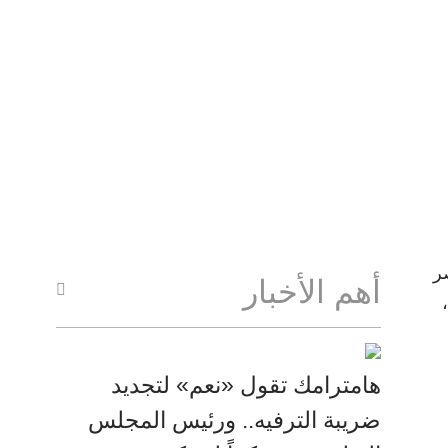
ر
أهم الأخبار
هامترامك تقول «نعم» لتجديد
ضريبة الترفيه.. ورئيس المجلس