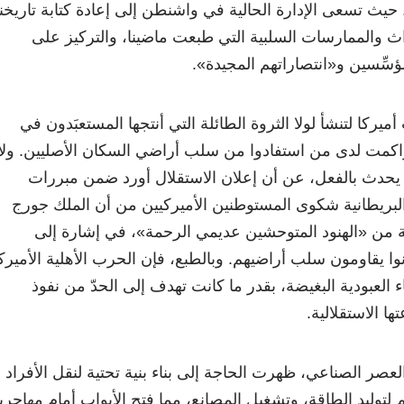
ة. حيث تسعى الإدارة الحالية في واشنطن إلى إعادة كتابة تاريخنا
 والممارسات السلبية التي طبعت ماضينا، والتركيز على
ؤسِّسين و«انتصاراتهم المجيدة».
ميركا لتنشأ لولا الثروة الطائلة التي أنتجها المستعبَدون في
راكمت لدى من استفادوا من سلب أراضي السكان الأصليين. ولا
 يحدث بالفعل، عن أن إعلان الاستقلال أورد ضمن مبررات
لبريطانية شكوى المستوطنين الأميركيين من أن الملك جورج
اية من «الهنود المتوحشين عديمي الرحمة»، في إشارة إلى
نوا يقاومون سلب أراضيهم. وبالطبع، فإن الحرب الأهلية الأميرك
 العبودية البغيضة، بقدر ما كانت تهدف إلى الحدّ من نفوذ
ها الاستقلالية.
العصر الصناعي، ظهرت الحاجة إلى بناء بنية تحتية لنقل الأفراد
 لتوليد الطاقة، وتشغيل المصانع، مما فتح الأبواب أمام مهاجري