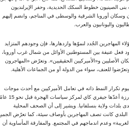
 بنى الصينيون خطوط السكك الحديدية، وحفر الإيرلنديون
ون وسكان أوروبا الشرقية والوسطى في المناجم، وانضم إليهم
اليون واليونانيون والعرب.
لاء المهاجرين الجُدد لنموّها وازدهارها، فإن وجودهم المتزايد
ردود فعل عنيفة بين المستوطنين الأوائل من شمال غرب أوروبا،
كان الأصليين و«الأميركيين الحقيقيين». وتعرّض «المهاجرون
 وتعرّضوا للعنف، سواء من الدولة أو من الجماعات الأهلية.
يوم تكرار النمط ذاته في تعامل الأميركيين مع أحدث موجات
المهاجرين. ففي دراسة بارزة أعدّها جيفري كاي لمركز سياسات ا
دى بلدات ولاية بنسلفانيا. ويشير إلى أن الصحف المحلية
لبلدي كانت تصف المهاجرين بأوصاف سيئة، كما تعرّض الجميع
لغريبة» وعدم اندماجهم في المجتمع. والمفارقة المأساوية أن