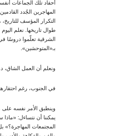
أحفاد تلك الجماعات أنفسهم
المهاجرين الجُدد القادمي
التكرار المؤسف للتاريخ، ه
طوال تاريخها. نعلم اليوم
الشرقية تعلّموا دروسًا 
بـ«المتوحشين».
ونعلم أن العمل الشاق، د
في الجنوب، رغم احتقاره
وينطبق الأمر نفسه على م
يمكننا أن نتساءل: «ماذا ست
المجتمعات المهاجرة؟» بل
والفن والفكاهة والأدب وا