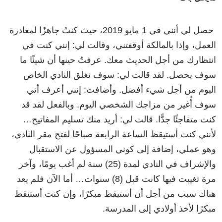
حصل لي أنني في 1 مايو 2019، حيث كنتُ جاهزًا لمغادرة
العمل، وإذا بالمالكة أوقفتني، وقالت لي: إنني كنت في
انتظارك من أجل الحديث معك. عرفتُ حينها أن شيئًا ما
سوف يحصل. لقد قالت لي: سوف نغلق النادي الخاص
اليوم من أجل شيء أفضل. وأضافت: إنني أعرف أني
سوف أُغير من مزاجك الشخصي اليوم. وبالفعل لقد قد
كنت متفاجئًا جدًّا. قالت لي: أريد منك تسليم المفاتيح…
لأنني كنت أستيقظ الساعة الرابعة صباحًا لفتح مقر النادي،
وهو عملي، إضافة إلى كوني المسؤول عن الاستقبال
والإشراف في النادي لمدة (25) سنة لم أغب يومًا، وآخر
مرة تغيبت فيها كانت قبل (8) سنوات… أما الآن فلم يعد
هناك سبب من أجل أن أستيقظ مبكرًا، وإن كنت أستيقظ
مبكرًا لأخذ أولادي إلى المدرسة.