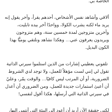
الخاصة بي.
ألاقي وأشاهد نفس الأشخاص، أحدهم يقرأ، وآخر يقول إنه
يريد ماء لكنه يشرب الكولا، وواحدًا آخر بيده تابليت،
وآخرين متزوجين لمدة خمسين سنة، وهم متزوجون
ويريدون يعرفون عني… وهكذا نشاهد ونلتقي يوميًّا بهذا
الكون البديل.
تلفوني يعطيني إشارات من الذين استلموا سيرتي الذاتية
تقول لي إنني لست مؤهلاً للعمل، ولا توجد لدي الشروط
الضرورية، أو أن المرتب ليس كافيًا… والوقت يمّر، وعليّ
أن أعبئ استمارات جديدة للعمل، ومن الضروري أن أعدل
في سيرتي الذاتية التي أرسلها، هكذا أقول لنفسي!
لكني حقيقة الآن أريد أن أعود إلى البيئة التي أنتمي إليها،