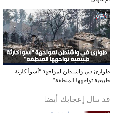
طوارئ في واشنطن لمواجهة “أسوأ كارثة
طبيعية تواجهها المنطقة”
قد ينال إعجابك أيضا