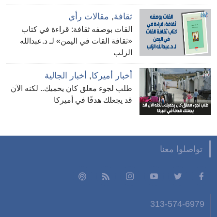
ثقافة
,
مقالات رأي
القات بوصفه ثقافة: قراءة في كتاب
«ثقافة القات في اليمن» لـ د.عبدالله
الزلب
أخبار أميركا
,
أخبار الجالية
طلب لجوء معلق كان يحميك.. لكنه الآن
قد يجعلك هدفًا في أميركا
تواصلوا معنا
313-574-6979