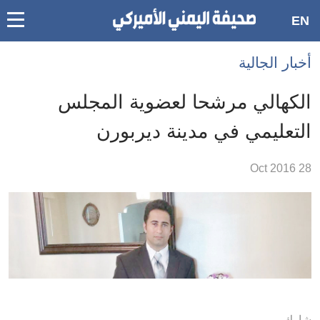
oggle
EN
main
Accessibilit
أخبار الجالية
link
ation
الكهالي مرشحا لعضوية المجلس
لمحتوى
التعليمي في مدينة ديربورن
لرئيسي
لأقسام
28 Oct 2016
لرئيسية
Ski
t
Searc
شارك