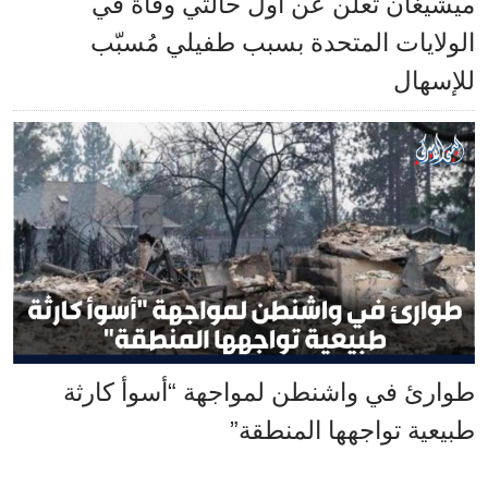
ميشيغان تعلن عن أول حالتي وفاة في
الولايات المتحدة بسبب طفيلي مُسبّب
للإسهال
طوارئ في واشنطن لمواجهة “أسوأ كارثة
طبيعية تواجهها المنطقة”