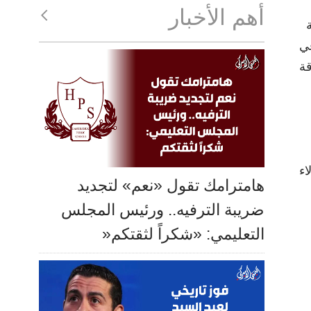
أهم الأخبار
في
قة
اء
هامترامك تقول «نعم» لتجديد
ضريبة الترفيه.. ورئيس المجلس
التعليمي: «شكراً لثقتكم«