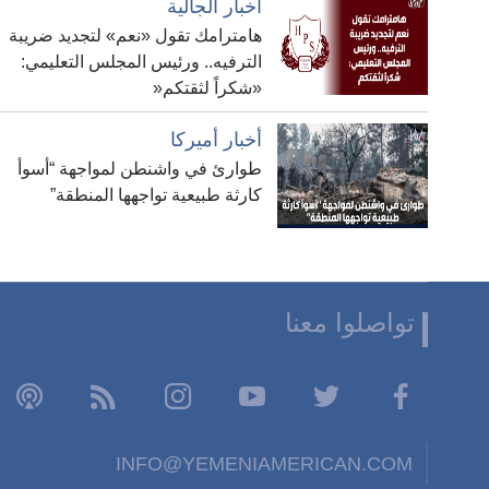
أخبار الجالية
هامترامك تقول «نعم» لتجديد ضريبة
الترفيه.. ورئيس المجلس التعليمي:
«شكراً لثقتكم«
أخبار أميركا
طوارئ في واشنطن لمواجهة “أسوأ
كارثة طبيعية تواجهها المنطقة”
تواصلوا معنا
INFO@YEMENIAMERICAN.COM