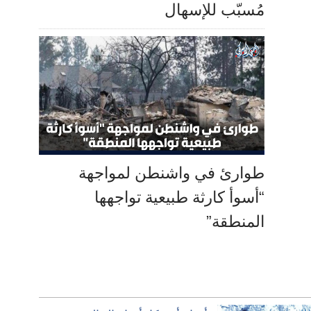
مُسبّب للإسهال
طوارئ في واشنطن لمواجهة
“أسوأ كارثة طبيعية تواجهها
المنطقة”