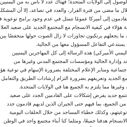
لوصول إلى الولايات المتحدة؛ فهناك عدد لا بأس به من اليمنيين
ال ما مضى من فترة القرار، والعدد في تصاعد، إلا أن المشكلة
 القادمون إلى أميركا عمومًا تتمثل في عدم وجود برامج توعوية 
ية هؤلاء في كيفية الانسجام مع المجتمع الجديد على صعيد العلا
ما يجعلهم يرتكبون تجاوزات لا زال الصوت حولها منخفضًا بين
ك يستدعي التفاعل المسؤول معها من الجالية.
يمني الأميركي) هذه الرسالة إلى كل المهاجرين اليمنيين
جد وإدارة الجالية ومؤسسات المجتمع المدني وغيرها من
ماعية ومنابر الإعلام المختلفة بضرورة الإسهام في توعية هؤل
مع الجديد وتعريفهم بضرورة التزام إرشادات الطريق والتعامل
وغيرها مما يلتزم به الجميع هنا في الولايات المتحدة.
مجتمع جديد يفرض إشكالات على القادمين الجدد على صعيد
من الجميع، بما فيهم حتى الجيران الذين لديهم قادمون جدد
وعيتهم، وكذلك خطباء المساجد من خلال الحلقات اليومية
انسجام هدفنا جميعًا، ومثلما كنا أبناء مجتمع واحد في الوطن