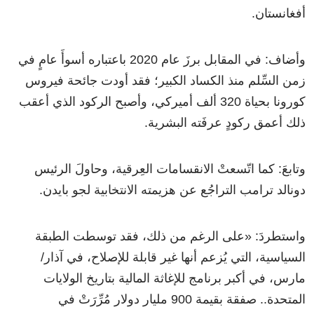
أفغانستان.
وأضاف: في المقابل برزَ عام 2020 باعتباره أسوأَ عامٍ في
زمن السِّلم منذ الكساد الكبير؛ فقد أودت جائحة فيروس
كورونا بحياة 320 ألف أميركي، وأصبح الركود الذي أعقب
ذلك أعمق ركودٍ عرفَته البشرية.
وتابعَ: كما اتّسعتْ الانقسامات العِرقية، وحاولَ الرئيس
دونالد ترامب التراجُع عن هزيمته الانتخابية لجو بايدن.
واستطردَ: «على الرغم من ذلك، فقد توسطت الطبقة
السياسية، التي يُزعم أنها غير قابلة للإصلاح، في آذار/
مارس، في أكبر برنامج للإغاثة المالية بتاريخ الولايات
المتحدة.. صفقة بقيمة 900 مليار دولار مُرِّرَتْ في