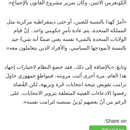
الكونغرس الاثنين، وكان تمرير مشروع القانون بالإجماع».
«أمرٌ كهذا بالنسبة للصين، أو حتى ديمقراطية مركزية مثل
المملكة المتحدة، يتم عادة بأمرٍ حكومي واحد.. إنَّ قيام
الولايات المتحدة بالشيء نفسه يعني ضمنًا أنه شيءٌ جيد
بالنسبة لأنموذجها السياسي، والأفراد الذين يتعاملون معه».
وتابعَ: «بالإضافة إلى ذلك، فقد خضع النظام لاختبارات إجهاد
هذا العام، مرة أخرى أثبت مرونته، فبتواطؤٍ جمهوري حاولَ
ترامب تقويض نتيجة انتخابات حُرة ونزيهة، لكن القُضاة
رفضوا الادعاءات العبثية المتعلقة بتزوير الانتخابات، على
الرغم من أنّ بعضهم يُدِينُ بمنصبه لترامب نفسه».
Share on: