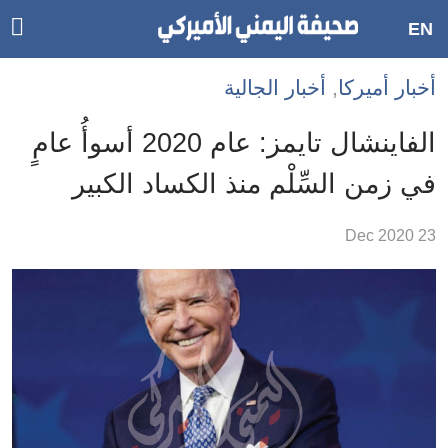
ggle
EN
ain
Accessibilit
أخبار أميركا
,
أخبار الجالية
link
tion
الفاينشال تايمز: عام 2020 أسوأُ عامٍ
لمحتوى
في زمن السِّلْم منذ الكساد الكبير
لرئيسي
لأقسام
23 Dec 2020
لرئيسية
Ski
t
Searc