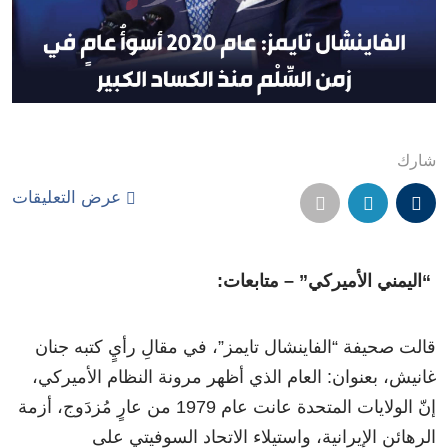
شارك
عرض التعليقات
“اليمني الأميركي” – متابعات:
قالت صحيفة “الفاينشال تايمز”، في مقالِ رأيٍ كتبه جنان
غانيش، بعنوان: العام الذي أظهر مرونة النظام الأميركي،
إنّ الولايات المتحدة عانت عام 1979 من عارٍ مُزدَوج، أزمة
الرهائن الإيرانية، واستيلاء الاتحاد السوفيتي على