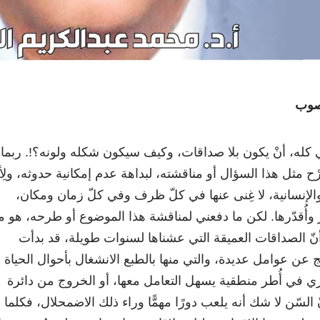
نصوب
ي كله، أنْ يكون بلا صداقات، وكيف سيكون شكله ولونه؟!. ربما
ح مثل هذا السؤال أو مناقشته، لبداهة عدم إمكانية حدوثه، ولِأن
 والإنسانية، لا غِنى عنها في كلّ ظرف وفي كلّ زمان ومكان،
ر وأُقدّرها. لكن ما دفعني لمناقشة هذا الموضوع أو طرحه، هو م
م، أنّ الصداقات العميقة التي عشناها لسنوات طويلة، قد بدأت
ج عن عوامل عديدة، والتي منها بالطبع الانشغال بأحوال الحياة
ري في أُطر منطقية يسهل التعامل معها، أو الخروج من دائرة
نّ السّن لا شك أنه يلعب دورًا مهمًّا وراء ذلك الاضمحلال، فكلما