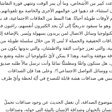
 عدد كبير من الأشخاص، وما أن يمر الوقت وتنتهي فورة النقاش
ون استثناء، قد ذهبوا في عوالمهم الأخرى والخاصة مع تلفوناتهم،
لأوقات طويلة أحيانًا. هذا النمط من العلاقات الاجتماعية، قد بد
هو ما سيقود تدريجيًّا إلى أنْ يجد الكثيرون أنفسهم، راغبون ف
لتكنولوجيا وسائل الاتصال لمن يريدون بسهولة ويُسر. بالإضافة إل
اقات الحقيقية والجميلة لا تُبنى إلا من خلال سلسلة طويلة من
ة، والتي تعزز جوانب الثقة والاطمئنان، والتي بدونها يكون من
قة موفقة ودائمة. وهذا لا يمكن لأيّ تكنولوجيا أن تجلبه وتقنع به
ل، هل ستكون واثقًا ومطمئنًّا تمامًا وأنت ترسل مالاً طلبه صديق 
نت ووسائل التواصل الاجتماعي؟!. وعلى هذا فإن الصداقات
أسس هي صداقات هشة قابلة للتصدع في أيّة لحظة وأيّ ظرف
 لموضوع الصداقة، أن نغفل الحديث عن وجود صداقات تحملُ
نسان بالحيوان وصداقة الإنسان بالبيئة التي حوله، وصداقات