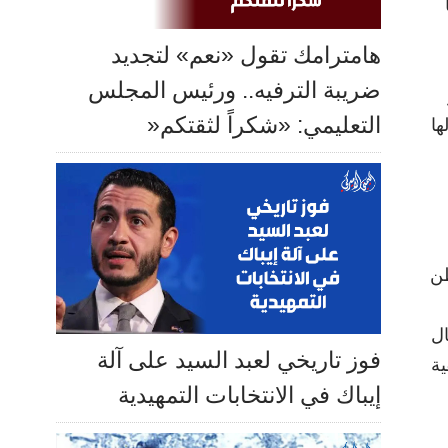
هامترامك تقول «نعم» لتجديد
ضريبة الترفيه.. ورئيس المجلس
التعليمي: «شكراً لثقتكم«
ها
ظن
ال
فوز تاريخي لعبد السيد على آلة
ية
إيباك في الانتخابات التمهيدية