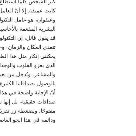
كبر الشخص كلما استطاع بط
كانت عميقة. إلا أنّ العا
وعنفوان، هو عامل التكنول
البشرية المفعمة بالأحاس
قد يقول قائل، إن التكنول
تتعدى المكان والزمان، وجع
يمكنني إنكار مثل هذا الط
الذي يغزو القلوب والوجد
والمشاعر، ويُدخِل من يعي
بالوصول بصداقاتنا الكثيرة 
أنّ الإجابة واضحة في هذا ا
صداقات حقيقية، بل إنها ت
مفتوحًا، وبضغطة زر تقر
ودائمة في هذا الجو العا