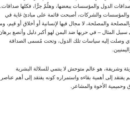
داقات الدول والمؤسسات ببعضها، وهلُمّ جرًّا، فكلها صداقات.
والمؤسسات والشركات، أصبحت قائمة على مبادئ غاية في
المصلحة والمصلحة، لا مجال فيها لإنسانية أو أخلاق أو قيم، وما
سبيل المثال – في حربها ضد اليمن لهو أكبر دليل وأنصع برهان
ذي وصلت إليه سياسات تلك الدول، وتحت مُسمى الصداقة
ليمنيين.
ئة وشريفة، هو عالم متوحش لا ينتمي للسلالة البشرية
م يفتقد إلى أهمية بقاءه واستمراره كونه يفتقد إلى أهم عناصر
ق وحميمية الأخوة والمشاعر.