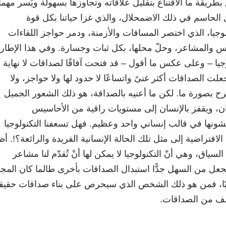
ريقة ما الاقتناع بتقليل علاقاته وتجاوزها بسهولة ويُسر مهما
مل الحاسم في ذلك الاضمحلال، والذي غزا حياتنا بكل قوة
وجيا، الذي اختصر المسافات والأزمنة، ودمر حواجز اللقاءات
يس والمشاعر، وحلّ محلها، بكل ثبات وجسارة. وفي هذا الإطار
وجيا – وعلى عكس ما أقول – قد فتحت آفاقًا لصداقات لا نهاية ل
لت الصداقات أكثر غنىً واتساعًا لا حدود لها ولا حواجز، ولا
رح بصورة ما. لكن ما أعنيه بالصداقة، هو ذلك الشعور الجميل
ان، ويقفز بالإنسان إلى مستويات راقية من الأحاسيس
شونها في قالب إنساني واحد وعظيم. فهل تسعفنا التكنولوجيا
الافتراضية إلى مثل تلك الحالة الإنسانية الفريدة والرائعة؟!. أ
لسياق، وهي أنّ التكنولوجيا لا يمكن لها أنْ تُقدّم لنا مشاعر
جعل من السهل جدًّا استبدال الصداقات بأخرى طالما كان المج
يبًا، فمن هو ذلك الشخص الذي سيحرص على بناء صداقات حقيق
صف من الصداقات.