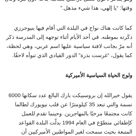
وقتها: “يا إلهي، هذا شيء مذهل.”
كما كانت هناك نواح في البلدة التي أقام فيها بنيوجرزي
ذكَرته بموطنه. في أحد الأيام أثناء توجهه إلى المدرسة ذكر
أنه مرّ بجانب لافتة سياسية عليها اسم عربي، وهي لحظة،
كما يقول، “غرست بذرة” الدور القيادي الذي تبوأه لاحقًا.
ولوج الحياة السياسية الأميركية
يقول خيرالله إن بروسبيكت بارك البالغ عدد سكانها 6000
نسمة والتي تبعد 35 كيلومترًا عن قلب نيويورك لطالما
كانت مجتمعًا مرحبًا بالمهاجرين. وحينما تقدم للعمل
كإطفائي متطوّع في العام 1994 بدلّت البلدة القواعد
المتبعة بحيث سمحت لغير المواطنين الأميركيين أن