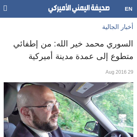
ggle
EN
ain
Accessibilit
أخبار الجالية
link
tion
السوري محمد خير الله: من إطفائي
لمحتوى
متطوع إلى عمدة مدينة أميركية
لرئيسي
لأقسام
29 Aug 2016
لرئيسية
Ski
t
Searc