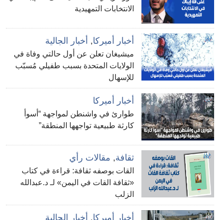
الانتخابات التمهيدية
أخبار أميركا
,
أخبار الجالية
ميشيغان تعلن عن أول حالتي وفاة في
الولايات المتحدة بسبب طفيلي مُسبّب
للإسهال
أخبار أميركا
طوارئ في واشنطن لمواجهة “أسوأ
كارثة طبيعية تواجهها المنطقة”
ثقافة
,
مقالات رأي
القات بوصفه ثقافة: قراءة في كتاب
«ثقافة القات في اليمن» لـ د.عبدالله
الزلب
أخبار أميركا
,
أخبار الجالية