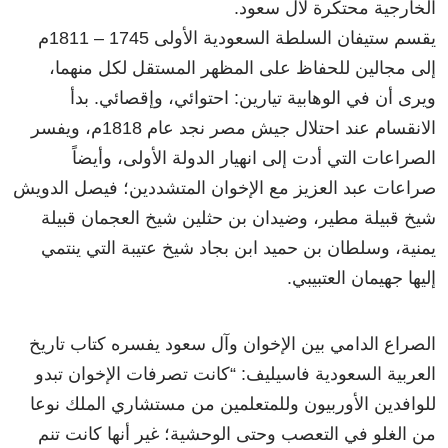
الخارجية محتكرة لآل سعود.
يقسم ستيفان السلطة السعودية الأولى 1745 – 1811م
إلى مجالين للحفاظ على المظهر المستقل لكل منهما،
ويرى أن في الوهابية تيارين: احتوائي، وإقصائي. بدأ
الانقسام عند احتلال جيش مصر نجد عام 1818م، ويفسر
الصراعات التي أدت إلى انهيار الدولة الأولى، وأيضاً
صراعات عبد العزيز مع الإخوان المتشددين؛ فيصل الدويش
شيخ قبيلة مطير، وضيدان بن حثلين شيخ العجمان قبيلة
يمنية، وسلطان بن حميد ابن بجاد شيخ عتيبة التي ينتمي
إليها جهيمان العتبيبي.
الصراع الدامي بين الإخوان وآل سعود يفسره كتاب تاريخ
العربية السعودية فاسيليف: “كانت تصرفات الإخوان تبدو
للوافدين الأوربيون وللمتعلمين من مستشاري الملك نوعا
من الغلو في التعصب وحتى الوحشية؛ غير أنها كانت تنم