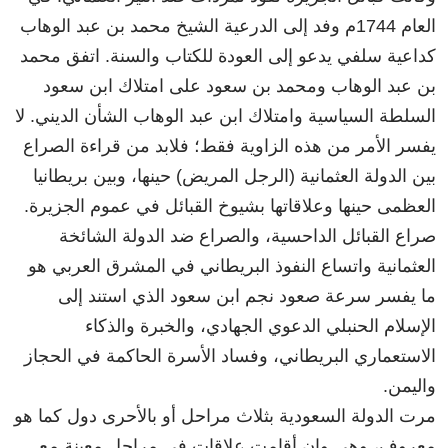
العام 1744م وفد إلى الدرعية الشيخ محمد بن عبد الوهاب
كداعية سلفي يدعو إلى العودة للكتاب والسنة. اتفق محمد
بن عبد الوهاب ومحمد بن سعود على امتلاك ابن سعود
السلطة السياسية وامتلاك ابن عبد الوهاب الشأن الديني. لا
يفسر الأمر من هذه الزاوية فقط؛ فلابد من قراءة الصراع
بين الدولة العثمانية (الرجل المريض) حينها، وبين بريطانيا
العظمى حينها وعلاقاتها بشيوخ القبائل في عموم الجزيرة.
صراع القبائل الداحسية، والصراع ضد الدولة الشائخة
العثمانية واتساع النفوذ البريطاني في المشرق العربي هو
ما يفسر سرعة صعود نجم ابن سعود الذي استند إلى
الإسلام الحنبلي الدعوي الجهادي، والخبرة والذكاء
الاستعماري البريطاني، وفساد الأسرة الحاكمة في الحجاز
واليمن.
مرت الدولة السعودية بثلاث مراحل أو بالأحرى دول كما هو
معروف، وهي وإن أقامت علاقات في مراحل معينة مع