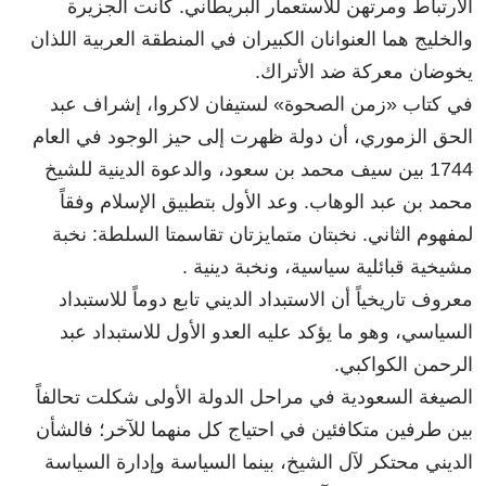
الارتباط ومرتهن للاستعمار البريطاني. كانت الجزيرة
والخليج هما العنوانان الكبيران في المنطقة العربية اللذان
يخوضان معركة ضد الأتراك.
في كتاب «زمن الصحوة» لستيفان لاكروا، إشراف عبد
الحق الزموري، أن دولة ظهرت إلى حيز الوجود في العام
1744 بين سيف محمد بن سعود، والدعوة الدينية للشيخ
محمد بن عبد الوهاب. وعد الأول بتطبيق الإسلام وفقاً
لمفهوم الثاني. نخبتان متمايزتان تقاسمتا السلطة: نخبة
مشيخية قبائلية سياسية، ونخبة دينية .
معروف تاريخياً أن الاستبداد الديني تابع دوماً للاستبداد
السياسي، وهو ما يؤكد عليه العدو الأول للاستبداد عبد
الرحمن الكواكبي.
الصيغة السعودية في مراحل الدولة الأولى شكلت تحالفاً
بين طرفين متكافئين في احتياج كل منهما للآخر؛ فالشأن
الديني محتكر لآل الشيخ، بينما السياسة وإدارة السياسة