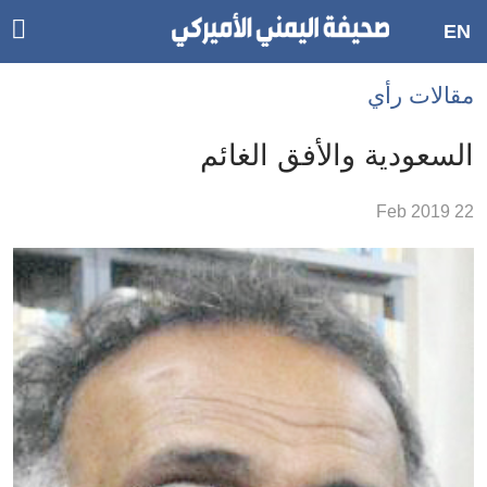
ggle
EN
ain
Accessibilit
مقالات رأي
link
tion
السعودية والأفق الغائم
لمحتوى
22 Feb 2019
لرئيسي
لأقسام
لرئيسية
Ski
t
Searc