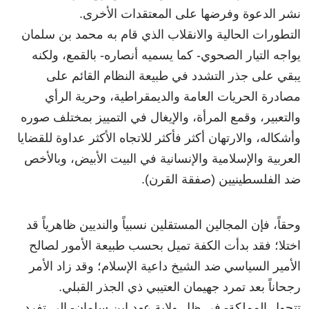
نشر الدعوة وفرضها على المعتقدات الأخرى.
التطورات الحالية والانقلاب الذي قام به محمد بن سلمان
يواجه التيار الصحوي- كما يسميه أنصاره- بالقمع، ولكنه
يبقي على جذر التشدد في طبيعة النظام القائم على
مصادرة الحريات العامة والديمقراطية، وحرية الرأي
والتعبير، وقمع المرأة، والإيغال في التمييز بمختلف صوره
وأشكاله، والارتهان أكثر فأكثر للاتجاه الأكثر عداوة للقضايا
العربية والإسلامية والإنسانية في البيت الأبيض، وبالأخص
ضد الفلسطينيين (صفقة القرن).
وحقاً، فإن المجالين المستقلين نسبياً والنديين ظاهرياً قد
اختلا؛ فقد بدأت الكفة تميل بحسب طبيعة الأمور لصالح
الأمير السياسي ضد الشيخ داعية الإسلام؛ وقد زاد الأمر
رجحاناً بعد تمرد جهيمان العتيبي ذي الجذر القبلي.
تتحول المملكة- في ظل ولاية عهد ابن سلمان- إلى تفرد