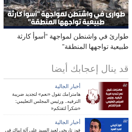
طوارئ في واشنطن لمواجهة “أسوأ كارثة
طبيعية تواجهها المنطقة”
قد ينال إعجابك أيضا
أخبار الجالية
هامترامك تقول «نعم» لتجديد ضريبة
الترفيه.. ورئيس المجلس التعليمي:
«شكراً لثقتكم«
أخبار الجالية
فوز تاريخي لعبد السيد على آلة إيباك في