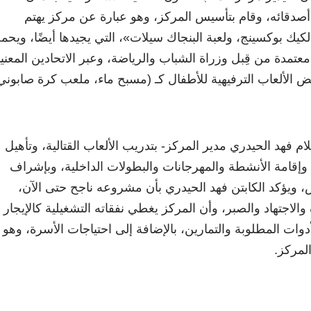
صدقائه، وقام بتأسيس المركز، وهو عبارة عن مركز يهتم
لكيك بوكسينج، ولعبة البنجاك سيلات»، التي يجيدها أيضًا، ويحم
عتمدة من قِبل وزراة الشباب والرياضة، وعبر الاتحادين المعني
بعض الألعاب الترفيهية للأطفال كـ (مسبح ماء، ملعب كرة صابوني
 فهد الحيدري مدير المركز- بتدريب الألعاب القتالية، وتأهيل
نيًّا، وإقامة الأنشطة والمهرجانات والبطولات الداخلية، وبإشراف
يؤكد الكابتن فهد الحيدري بأن مشروعه ناجح حتى الآن،
والاجتهاد والصبر، وأن المركز يغطي نفقاته التشغيلية كالإيجار
وات المطلوبة والتمارين، بالإضافة إلى احتياجات الأسرة، وهو
لمركز.