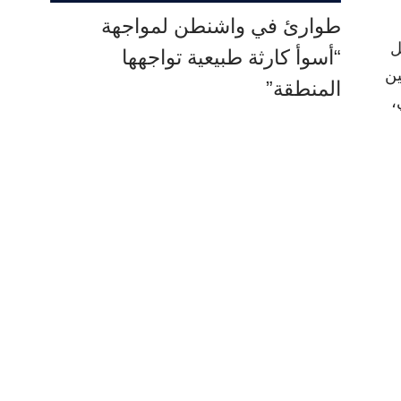
طوارئ في واشنطن لمواجهة
ل
“أسوأ كارثة طبيعية تواجهها
ين
المنطقة”
،