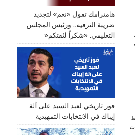
هامترامك تقول «نعم» لتجديد
ضريبة الترفيه.. ورئيس المجلس
التعليمي: «شكراً لثقتكم«
فوز تاريخي لعبد السيد على آلة
إيباك في الانتخابات التمهيدية
ط
اث