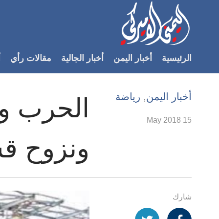
Accessibilit
link
لمحتوى
الرئيسية
أخبار اليمن
أخبار الجالية
مقالات رأي
أ
لرئيسي
لأقسام
لرئيسية
أخبار اليمن
,
رياضة
الحرب وا
Ski
t
15 May 2018
Searc
ونزوح ق
شارك