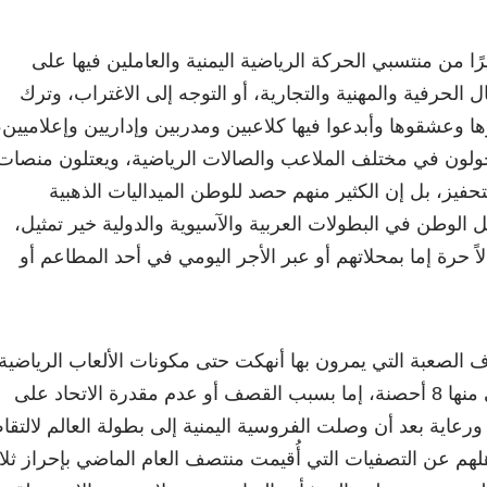
رًا من منتسبي الحركة الرياضية اليمنية والعاملين فيها على
الحرفية والمهنية والتجارية، أو التوجه إلى الاغتراب، وترك
وها وعشقوها وأبدعوا فيها كلاعبين ومدربين وإداريين وإعلاميين،
جولون في مختلف الملاعب والصالات الرياضية، ويعتلون منصات
التحفيز، بل إن الكثير منهم حصد للوطن الميداليات الذهبية
ل الوطن في البطولات العربية والآسيوية والدولية خير تمثيل،
اً حرة إما بمحلاتهم أو عبر الأجر اليومي في أحد المطاعم أو
 الصعبة التي يمرون بها أنهكت حتى مكونات الألعاب الرياضية
فنجد مثلا الخيول قد توفي منها 8 أحصنة، إما بسبب القصف أو عدم مقدرة الاتحاد على
ورعاية بعد أن وصلت الفروسية اليمنية إلى بطولة العالم لالتقا
ام 2018م بعد تأهلهم عن التصفيات التي أُقيمت منتصف العام الماضي بإحراز ثل