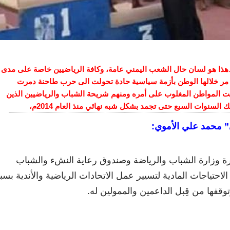
ع…هذا هو لسان حال الشعب اليمني عامة، وكافة الرياضيين خاصة على مدى
ي مر خلالها الوطن بأزمة سياسية حادة تحولت الى حرب طاحنة دمرت
كت المواطن المغلوب على أمره ومنهم شريحة الشباب والرياضيين الذين
 السنوات السبع حتى تجمد بشكل شبه نهائي منذ العام 2014م،
ي” محمد علي الأموي:
رة وزارة الشباب والرياضة وصندوق رعاية النشء والشباب
لاحتياجات المادية لتسيير عمل الاتحادات الرياضية والأندية بس
وقفها من قِبل الداعمين والممولين له.