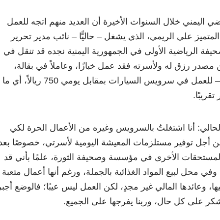
ضي اليمني خلال السنوات الأخيرة أن العديد منهم اتجه للعمل
متميز علي الريمي، الذي يشغل – حاليًّا – نائب مدير تحرير
فة الرياضية الأولى في الجمهورية اليمنية نجده قد تنقل في
ن مصدر رزق له ولأسرته فقد عمل خبازًا، وعاملاً في بقالة،
واستقر به الحال –مؤخرًا – للعمل في سرويس السيارات بمقابل يومي 750 ريالاً، أي ما
قريبًا.
حالي: أنا اشتغلتُ بالسرويس وغيره من الأعمال الحرة لكي
من أجل توفير مستلزمات المعيشة اليومية لأسرتي، خصوصًا بعد
لمستحقات الأخرى في مؤسسة وصحيفة الثورة، علمًا بأني قد
ي محل لبيع المواد الغذائية بالجملة، ورغم أنها أعمال متعبة
ا، وعائدها المالي غير مجدٍ، لكن العمل ليس عيبًا؛ فالوضع أجبر
شكر على كل حال، وربنا يفرجها على الجميع.