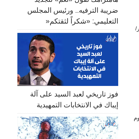
ضريبة الترفيه.. ورئيس المجلس
التعليمي: «شكراً لثقتكم«
 16 إلى 19 أكتوبر/
فوز تاريخي لعبد السيد على آلة
إيباك في الانتخابات التمهيدية
وم