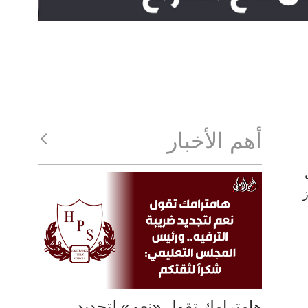
أهم الأخبار
ز
هامترامك تقول «نعم» لتجديد