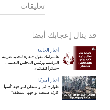
تعليقات
قد ينال إعجابك أيضا
أخبار الجالية
هامترامك تقول «نعم» لتجديد ضريبة
الترفيه.. ورئيس المجلس التعليمي:
«شكراً لثقتكم«
أخبار أميركا
طوارئ في واشنطن لمواجهة “أسوأ
كارثة طبيعية تواجهها المنطقة”