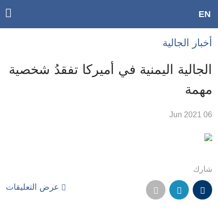
ggle
EN
ain
Accessibilit
أخبار الجالية
link
tion
الجالية اليمنية في أميركا تفقدُ شخصية
لمحتوى
مهمة
لرئيسي
لأقسام
06 Jun 2021
لرئيسية
Ski
t
Searc
شارك
عرض التعليقات