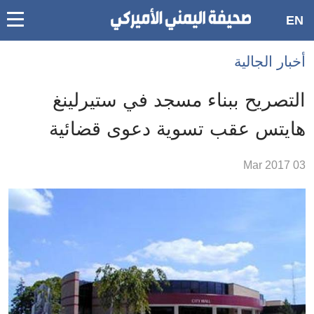
oggle
EN
main
Accessibilit
أخبار الجالية
link
ation
التصريح ببناء مسجد في ستيرلينغ
لمحتوى
هايتس عقب تسوية دعوى قضائية
لرئيسي
لأقسام
03 Mar 2017
لرئيسية
Ski
t
Searc