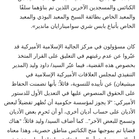
الكنائس والمسجدين الآخرين اللذين تم بناؤهما سلفًا
والمعبد الخاص بطائفة السيخ والمعبد البوذي والمعبد
الخاص بأتباع بابس شري سوامينارايان ماندير».
كان مسؤولون في مركز الجالية الإسلامية الأميركية قد
عبّروا عن عدم رغبتهم في التعليق على القرار المتخذ
بخصوص هذه القضية، فيما عبّر السيد/ داود وليد (المدير
التنفيذي لمجلس العلاقات الأميركية الإسلامية في
ميشيغان) عن تأييده للتسوية، قائلاً: بأنها تضمنت الحفاظ
على الحقوق المنصوص عليها في التعديل الأول للدستور
الأميركي: “لا يجوز لمؤسسة حكومية أن تُظهر تفضيلاً لبعض
الأديان على حساب أديان أخرى، أو أن تَحرِم بعض الأديان
وتسمح للبعض الآخر”.. كما أضاف السيد/ وليد قائلاً: “هناك
قضايا تم بموجبها منح الكنائس مناطق حصرية، وهذا معناه