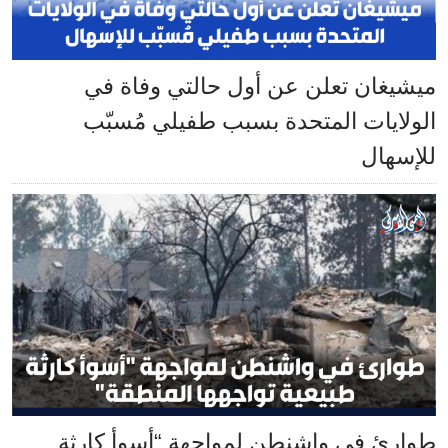
ميشيغان تعلن عن أول حالتي وفاة في
الولايات المتحدة بسبب طفيلي مُسبّب
للإسهال
طوارئ في واشنطن لمواجهة “أسوأ كارثة