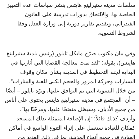
سلطات مدينة ستيرلينغ هايتس بنشر سياسات عدم التمييز
الخاصة بها، والالتحاق بدورات تدريبية على القانون
الفيدرالي، وتقديم تقارير دورية إلى وزارة العدل وفقا
لشروط التسوية.
وفي بيان مكتوب صرّح مايكل تايلور (رئيس بلدية ستيرلينغ
هايتس)، بقوله: “لقد تمت معالجة القضايا التي أثارتها في
البداية لجنة التخطيط في المدينة بشأن مكان وقوف
السيارات وحركة المرور والحجم الكلي للقبة والمنارات”،
من خلال التسوية التي تم التوافق عليها، ونوّه تايلور – أيضًا
– أن “المجتمع في مدينة ستيرلينغ هايتس يحتوي على أناس
من جميع الأديان، وسيظل منفتحًا عليها، ومرحّبًا بها”،
وأردف كذلك قائلاً: “إن الإضافة المتمثلة بذلك المسجد
كمكان للعبادة ستعمل على إثراء التنوع الواسع في أماكن
العبادة في جميع أنحاء المدينة، بما في ذلك العديد من