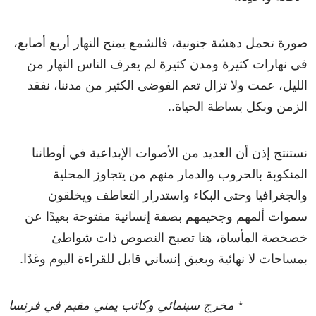
صورة
تحمل
دهشة
جنونية،
فالشمع
يمنح
النهار
أربع
أصابع،
في
نهارات
كثيرة
ومدن
كثيرة
لم
يعرف
الناس
النهار
من
الليل،
عمت
ولا تزال
تعم
الفوضى
الكثير
من
مدننا،
نفقد
الزمن
وبكل
بساطة
الحياة
..
نستنتج
إذن
أن
العديد
من
الأصوات
الإبداعية
في
أوطاننا
المنكوبة
بالحروب
والدمار
منهم
من
يتجاوز
المحلية
والجغرافيا
وحتى
البكاء
واستدرار
التعاطف
ويخلقون
سموات
ألمهم
وجحيمهم
بصفة
إنسانية
مفتوحة
بعيدًا
عن
خصخصة
المأساة،
هنا
تصبح
النصوص
ذات
شواطئ
بمساحات
لا
نهائية
وبعبق
إنساني
قابل
للقراءة
اليوم
وغدًا
.
*
مخرج
سينمائي
وكاتب
يمني
مقيم
في
فرنسا