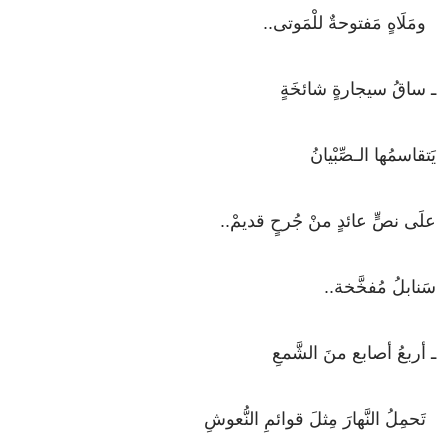
ومَلَاهٍ
مَفتوحةٌ
للْمَوتى
..
ـ
ساقُ
سيجارةٍ
شائخَةٍ
يَتقاسمُها
الـصِّبْيانُ
علَى
نصٍّ
عائدٍ
منْ
جُرحٍ
قديمْ
..
سَنابلُ
مُفخَّخة
..
ـ
أربعُ
أصابع
منَ
الشَّمعِ
تَحمِلُ
النَّهارَ
مِثلَ
قوائمِ
النُّعوشِ