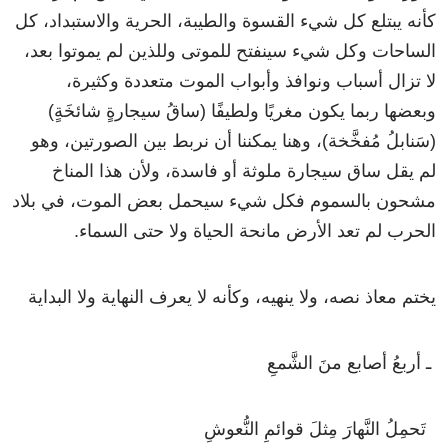
كأنه
يبتلع
كل
شيء
القسوة
والطيبة،
الحرية
والاستبداد،
كل
الساحات
وكل
شيء
سينفتح
للموتى
وللذين
لم
يموتوا
بعد،
لا تزال
أسباب
ونوافذ
وأبواب
الموت
متعددة
وكثيرة
،
وبعضها
ربما
يكون
مغريًا
ولطيفًا
(
ساقُ
سيجارةٍ
شائخَةٍ
)
(
سَنابلُ
مُفخَّخة
)،
وهنا
يمكننا
أن
نربط
بين
الصورتين
،
وهو
لم
يقل
ساق
سيجارة
ملوثة
أو
فاسدة،
ولأن
هذا
المناخ
مشحون
بالسموم
فكل
شيء
سيحمل
بعض
الموت،
في
بلاد
الحرب
لم
تعد
الأرض
مانحة
الحياة
ولا
حتى
السماء
.
يختم
معاذ
نصه
،
ولا
ينهيه
،
وكأنه
لا
يعرف
النهاية
ولا
البداية
ـ
أربعُ
أصابع
منَ
الشَّمعِ
تَحمِلُ
النَّهارَ
مِثلَ
قوائمِ
النُّعوشِ