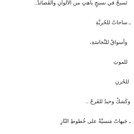
تَسبحُ
في
نسيجٍ
باهتٍ
من
الألوانِ
والقَصائدْ
..
ـ
ساحاتٌ
للحُريَّةِ
وأسواقٌ
للنَّخاسَةِ،
للموتِ
للحُزنِ
وكَشكٌ
وحيدٌ
للفَرحْ
..
ـ
جَبهاتٌ
مَنسيَّةٌ
على
خُطوطِ
النّارِ