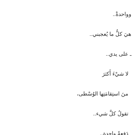
وواحدةْ
..
هيَ
كلُّ
ما
يُعجبني
..
ـ
على
يدي
..
لا
شيْءَ
أَكثرَ
منَ
استِقامَتِها
الوُسْطى،
تقولُ
كلَّ
شيء
..
دَفعةً
واحدِة
..