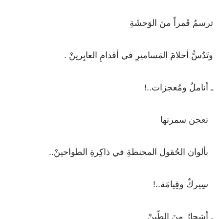
ترسمُ
قَمراً
منَ
الوَحشَةِ
وتَدُسُّ
أحلامَ
المَساميرِ
في
أقدامِ
العابِرينْ
.
ـ
أناملٌ
ومُعجزات
..!
تعجن
سمرتها
بألوان
الحُقول
المحنطةِ
في
ذاكِرةِ
الطواحينْ
..
سِيركٌ
وقِيامَة
..!
ـ
أشجارٌ
منَ
الطّينْ