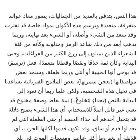
هذا
النص،
يتدفق
بالعديد
من
الجماليات،
يصور
معاذ
عوالم
متفرقة،
متعددة
ويرسم
هذه
الأكوان
بمواد
خاصة
قد
تقترب
وقد
تبتعد
من
الشيء
وأصله
،
أو
الشيء
بعد
نهايته،
وربما
يذهب
أبعد
من
ذلك
بتباعد
الرمز
ومدلوله
وكأنه
من
فئة
الشعراء
الذين
يميلون
إلى
زرع
الكثير
من
الفراغات،
وحتى
البداية
وكأن
ثمة
حذفًا
ونقصًا
وقطعًا
متعمدًا،
فعل
(
ترسمُ
)
قد
يوحي
أنها
الحبيبة
أو
أنثى
وربما
طفلة،
وسنجد
بعض
مواصفاتها
(
تعجن
سمرتها
)
،
بعض
الملامح
الفيزيائية
تساعدنا
في
تخيل
هذه
الشخصية
،
ولكن
علينا
ربما
أن
نعود
إلى
البداية
بالنص
(
بحذاءٍ
مَخلوعْ
..)
ثمة
نقاط
وصفة
مخلوع
قد
تعني
غير
قابل
أصلاً
للاستخدام،
أي
هذا
الشيء
يصبح
دلالة
قد
يتخيل
أحدهم
أنه
حذاء
الحبيبة
أو
حتى
الطفلة
التي
لم
يعد
لها
قدم
أو
ساق،
وقد
تكون
قدمها
أكلتها
الحرب
،
أي
قذيفة
أو
لغم
وما
أكثر
عناصر
ومسببات
الموت
في
بلد