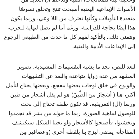
الأصوات
الإبداعية
اليمنية
أصبحت
تنتج
وتخلق
نصوصًا
متعددة
التأويلات
وكأنها
تغترف
من
اللا وعي،
وربما
يكون
هذا
أيضًا
بحاجة
للدراسة،
ورغم
أننا
لم
نصل
لنهاية
للحرب
،
ونتمنى
ذلك..
بالتأكيد
لفهم
كل
ما
حدث
من
الطبيعي
الرجوع
إلى
الإبداعات
الأدبية
والفنية
.
لنعد
للنص،
نجد
ما
يشبه
التقسيمات
المشهدية،
تصوير
المشهد
من
عدة
زوايا
متباعدة
والبعد
عن
التشبيهات
والولوج
في
خلق
لوحات
بعضها
مفجع
،
وبعضها
يحتاج
لتأمل
أكثر،
هنا
(
أشجارٌ
منَ
الطّينْ
)
هو
لم
يقل
أشجار
من
طين
وربما
(
ال)
التعريفية،
قد
تكون
طبقة
تحتاج
إلى
نحت
للوصول
لماهية
الصورة،
ربما
ما
حوله
من
بشر
قد
تجمدوا
وتخشبوا،
فأصبحوا
كالأشجار
ولو
نحتنا
الشكل
سنكتشف
المفاجأة،
يمضي
ليزج
بنا
بلقطة
أخرى
(
وعصافير
مِن