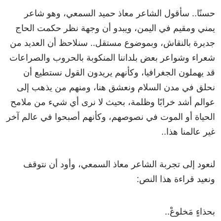
حسنًا..
سأقول
الشاعر
ﻣﻌﺎﺫ
حميد
ﺍﻟﺴﻤﻌﻲ
،
وهو
شاعر
يمني
ومقيم
في
اليمن،
ويبدو
أن
وجهة
نظر
حكمت
الحاج
جديرة
بالنقاش،
وبموضوع
مستقل
..
سنلاحظ
أن
العديد
من
شعراء
وشواعر
بعض
بلداننا
المنكوبة
بالحروب
والصراعات
قد
يهملون
الجغرافيا،
وكأنهم
يريدون
القول
نستطيع
أن
نحلق
في
مدن
السلام
ونعشق
هنا،
ومنهم
من
يذهب
إلى
عوالم
أشد
خرابًا
وظلمة، بحيث
لا
نرى
أي
شيء
من
ملامح
الحياة
أو
الموت
في
نصوصهم،
وكأنهم
أصبحوا
في
عالم
آخر
غير
عالمنا
هذا
..
لنعود
إلى
تجربة
الشاعر
معاذ
السمعي،
وأود
أن
نتوقف
ونعيد
قراءة
هذا
النص
:
بحذاءٍ
مَخلوعْ
..