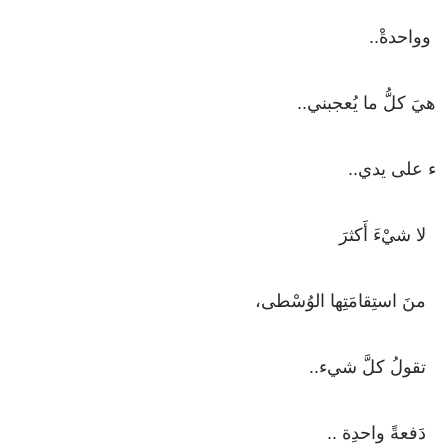
وواحدةْ
..
هيَ
كلُّ
ما
يُعجبني
..
ء
على
يدي
..
لا
شيْءَ
أَكثرَ
منَ
استِقامَتِها
الوُسْطى،
تقولُ
كلَّ
شيء
..
دَفعةً
واحدِة
..