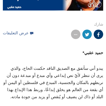
شارك
عرض التعليقات
حميد
عقبي
*
يبدو
أني
سأتفق
مع
الصديق
الناقد
حكمت
الحاج،
والذي
يرى
أن
ننظر
لأيّ
نص
إبداعي
وأي
مبدع
أو
مبدعة
دون
أن
نربطهم
بالمكان
والجنسية،
المبدع
في
فلسطين
أو
اليمن
أو
أي
بقعة
من
العالم
هو
يخلق
إبداعًا،
وربط
هذا
الإبداع
بهذا
البلد
أو
ذاك
لن
يضيف
أو
يُنقص
أو
يزيد
من
جودة
مادته
.