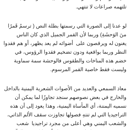
تلتهمه
صراعات
لا
تنتهي
.
لو
عدنا
إلى
الصورة
التي
رسمتها
بطلة
النص
(
ترسمُ
قَمرًا
منَ
الوَحشَةِ
)
وربما
لأن
القمر
الجميل
الذي
كان
الناس
يغنون
له
ويرقصون
على
أضوائه
لم
يعد
يظهر،
أو
هم
فقدوا
النظر
وربما
بواقعية
ودون
تضخيم
فقدوا
الرؤوس،
في
خضم
هذه
المناخات
والطقوس
فالوحشة
سمة
سماوية
وليست
فقط
خاصية
القمر
المرسوم
.
ﻣﻌﺎﺫ
ﺍﻟﺴﻤﻌﻲ
والعديد
من
الأصوات
الشعرية
اليمنية
بالداخل
والخارج
في
بعض
نصوصهم
سنجد
تجاوز
ًا
لما
يمكن
أن
نسميه
اليمننة
،
أي
المأساة
اليمنية،
وهذا
يعود
إلى
أن
هذه
التراجيديا
التي
لم
تنتهِ
فصولها
تجاوزت
سقف
الألم
الذاتي،
والشعب
اليمني
وهي
أعلى
من
مجرد
تراجيديا
شعب