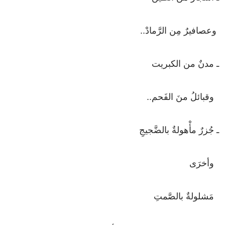
وعصافيرٌ
مِن
الرَّمادْ
..
ـ
مدنٌ
من
الكبريت
وقبائلُ
منَ
الفَحم
..
ـ
جُزرٌ
مأْهولةٌ
بالضَّجيجِ
وأخرَى
مَشلولةٌ
بالصَّمتِ