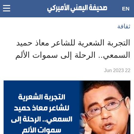
oggle
EN
main
Accessibilit
ثقافة
link
ation
التجربة الشعرية للشاعر ﻣﻌﺎﺫ حميد
لمحتوى
ﺍﻟﺴﻤﻌﻲ.. الرحلة إلى سموات الألم
لرئيسي
لأقسام
22 Jun 2023
لرئيسية
Ski
t
Searc