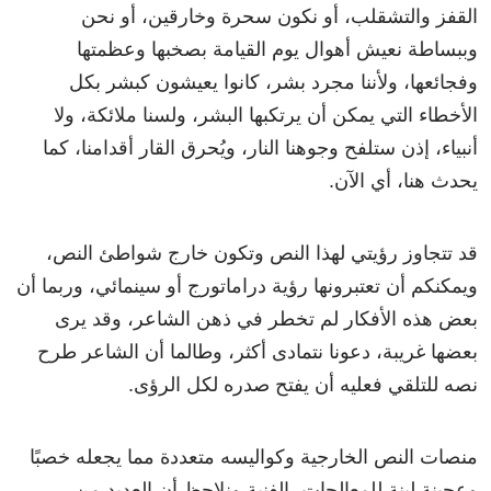
القفز
والتشقلب
،
أو
نكون
سحرة
وخارقين،
أو
نحن
وببساطة
نعيش
أهوال
يوم
القيامة
بصخبها
وعظمتها
وفجائعها،
ولأننا
مجرد
بشر،
كانوا
يعيشون
كبشر
بكل
الأخطاء
التي
يمكن
أن
يرتكبها
البشر،
ولسنا
ملائكة،
ولا
أنبياء
،
إذن
ستلفح
وجوهنا
النار،
ويُحرق
القار
أقدامنا
،
كما
يحدث
هنا،
أي
الآن
.
قد
تتجاوز
رؤيتي
لهذا
النص
وتكون
خارج
شواطئ
النص،
ويمكنكم
أن
تعتبرونها
رؤية
دراماتورج
أو
سينمائي،
وربما
أن
بعض
هذه
الأفكار
لم
تخطر
في
ذهن
الشاعر،
وقد
يرى
بعضها
غريبة،
دعونا
نتمادى
أكثر
،
وطالما
أن
الشاعر
طرح
نصه
للتلقي
فعليه
أن
يفتح
صدره
لكل
الرؤى
.
منصات
النص
الخارجية
وكواليسه
متعددة
مما
يجعله
خصبًا
وعجينة
لينة
للمعالجات،
الفنية
ونلاحظ
أن
العديد
من