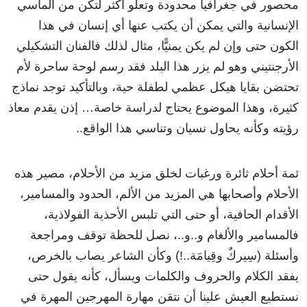
محصور
في
جغرافيا
محدودة
وتعلو
أكثر
لتكن
من
المآسي
الإنسانية
والتي
يمكن
أن
يكتب
عنها
أي
إنسان
في
هذا
الكون
حتى
وإن
لم
يكن
يمنيًّا،
مثال
لذلك
فالفنان
التشكيلي
الأرجنتيني
وهو
لم
يزر
هذا
البلد
فقد
رسم
لوحة
ساحرة
لأم
تحتضن
بقايا
هيكل
عظمي
لطفلة
حية،
وبالتأكيد
توجد
نماذج
كثيرة،
وهذا
الموضوع
يحتاج
لدراسة
خاصة
…
إذن
يقدم
معاذ
رؤيته
وكأنه
يحاول
نسيان
وتناسي
هذا
الواقع
..
ثمة
أحلام
ثائرة
ورغبات
لخلق
مزيد
من
الأحلام،
مصير
هذه
الأحلام
وأصحابها
هي
المزيد
من
الألم،
الحدود
والمسامير،
الأقدام
الحافية
،
أو
حتى
التي
تلبس
الأحذية
الفولاذية
،
فالمسامير
والألغام
و
..
و
..
،
نصل
للحظة
توقف
ومراجعة
وأسئلة
(
سِيركٌ
وقِيامَة
..!)
وكأن
الشاعر
يصاب
بالخرص،
يفقد
الكلام
والحروف
والكلمات
ويسأل،
كأنه
يقول
حتى
نستطيع
العيش
علينا
أن
نتقن
مهارة
المهرجين
المهرة
في