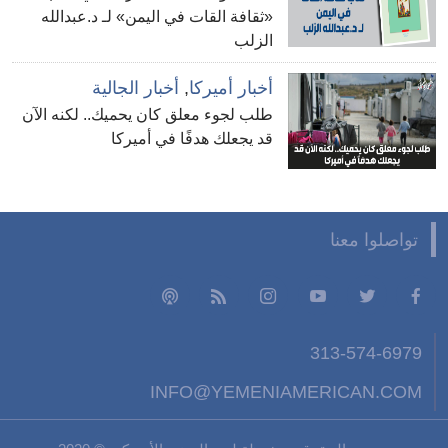
«ثقافة القات في اليمن» لـ د.عبدالله
الزلب
أخبار أميركا
,
أخبار الجالية
طلب لجوء معلق كان يحميك.. لكنه الآن
قد يجعلك هدفًا في أميركا
تواصلوا معنا
313-574-6979
INFO@YEMENIAMERICAN.COM