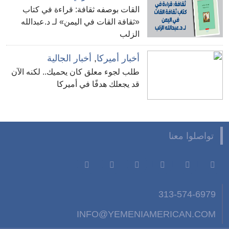
القات بوصفه ثقافة: قراءة في كتاب
«ثقافة القات في اليمن» لـ د.عبدالله
الزلب
أخبار أميركا
,
أخبار الجالية
طلب لجوء معلق كان يحميك.. لكنه الآن
قد يجعلك هدفًا في أميركا
تواصلوا معنا
313-574-6979
INFO@YEMENIAMERICAN.COM