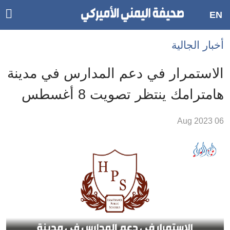
ggle
EN
ain
Accessibilit
أخبار الجالية
link
tion
الاستمرار في دعم المدارس في مدينة
لمحتوى
هامترامك ينتظر تصويت 8 أغسطس
لرئيسي
لأقسام
06 Aug 2023
لرئيسية
Ski
t
Searc