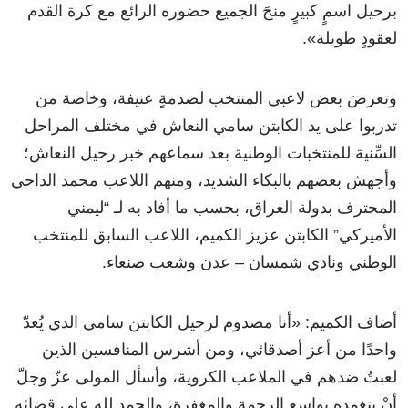
برحيل اسمٍ كبيرٍ منحَ الجميع حضوره الرائع مع كرة القدم
لعقودٍ طويلة».
وتعرضَ بعض لاعبي المنتخب لصدمةٍ عنيفة، وخاصة من
تدربوا على يد الكابتن سامي النعاش في مختلف المراحل
السِّنية للمنتخبات الوطنية بعد سماعهم خبر رحيل النعاش؛
وأجهش بعضهم بالبكاء الشديد، ومنهم اللاعب محمد الداحي
المحترف بدولة العراق، بحسب ما أفاد به لـ “ليمني
الأميركي” الكابتن عزيز الكميم، اللاعب السابق للمنتخب
الوطني ونادي شمسان – عدن وشعب صنعاء.
أضاف الكميم: «أنا مصدوم لرحيل الكابتن سامي الدي يُعدّ
واحدًا من أعز أصدقائي، ومن أشرس المنافسين الذين
لعبتُ ضدهم في الملاعب الكروية، وأسأل المولى عزّ وجلّ
أنْ يتغمده بواسع الرحمة والمغفرة، والحمد لله على قضائه