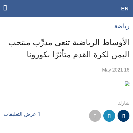
ggle
EN
ain
Accessibilit
رياضة
link
tion
الأوساط الرياضية تنعي مدرِّب منتخب
لمحتوى
اليمن لكرة القدم متأثرًا بكورونا
لرئيسي
لأقسام
16 May 2021
لرئيسية
Ski
t
Searc
شارك
عرض التعليقات