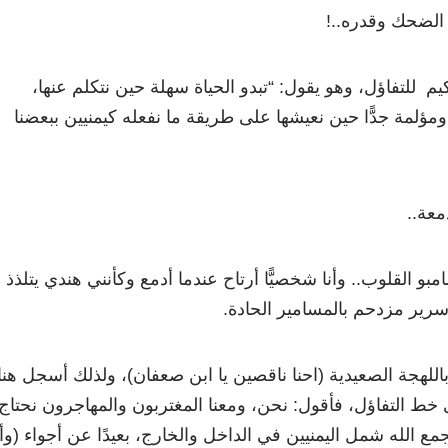
الضحك وقدره..!
م للتفاؤل، وهو يقول: “تبدو الحياة سهلة حين نتكلم عنها،
مؤلمة جدًّا حين نعيشها على طريقة ما نفعله كيمنيين ببعضنا
معة..
بو القلوب.. وأنا شخصيًّا أرتاح عندما أدمع وكأنني هندي يتلذذ
سرير مزدحم بالمسامير الحادة.
لهجة الصعيدية (احنا ناقصين يا ابن صعفان)، ولذلك أسجل هنا
 إلى خط التفاؤل، فأقول: نحن، ومعنا المغتربون والمهاجرون نحتاج
مع الله شمل اليمنيين في الداخل والخارج، بعيدًا عن أجواء (وأن