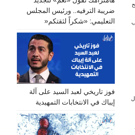
هامترامك تقول «نعم» لتجديد
ح
ضريبة الترفيه.. ورئيس المجلس
التعليمي: «شكراً لثقتكم«
ب
فوز تاريخي لعبد السيد على آلة
ل
إيباك في الانتخابات التمهيدية