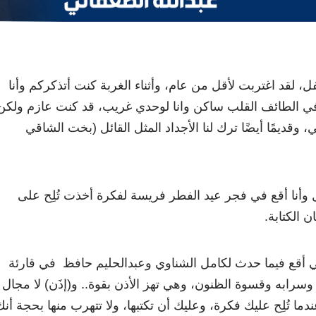
فل، لقد اغتربت لأقل من عام، وأثناء الغربة كنت أتذكركم وأنا
في الطائف القلب ساكن وانا لوحدي غريب، قد كنت عازم ولكن
، وقديمًا أيضًا ترك لنا الأجداد المثل القائل (بخت الشاقي
ل وأنا أقع في فجر عيد الفطر فريسة لفكرة أخذت تُلِح على
 الكتابة.
سي أقع فيما حدث لكامل الشناوي وعبدالحليم حافظ في قارئة
سرابه وقسوة الظنون، وهي تهز الأذن بقوة.. و(إذَن) لا مجال
ندما تُلِح عليك فكرة، وعليك أن تكتبها، ولا تتهرب منها بحجة أن