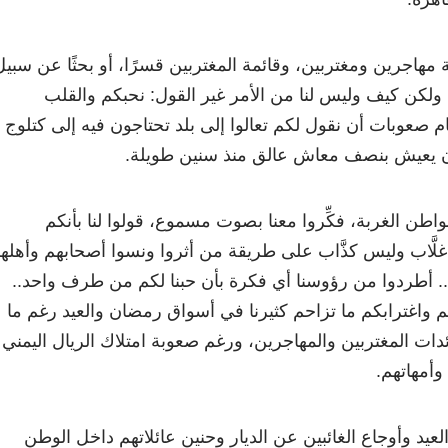
ة مهاجرين ومغتربين، وقائمة المغتربين قسرًا، أو بحثًا عن سبيل
ولكن كيف وليس لنا من الأمر غير القول: نحبكم والقلب
صعوبات أن نقول لكم تعالوا إلى بلد تحتاجون فيه إلى كتلوج
ن يعيش بنصف معاش عالق منذ سنين طويلة.
مَواطن الغربة، فكِّروا معنا بصوت مسموع، قولوا لنا بأنكم
لَّاب وليس كذَّاب على طريقة من أثروا ونسوا أصحابهم وأهله
 أطردوا من رؤوسنا أي فكرة بأن حبنا لكم من طرف واحد..
 واغترابكم ما تزاحم كثيرنا في أسواق رمضان والعيد رغم ما
ئدات المغتربين والمهاجرين، ورغم صعوبة امتلاك الريال اليمني
وأمهاتهم.
عيد وأوجاع الغائبين عن الديار وحنين عائلاتهم داخل الوطن