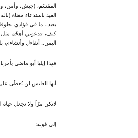
المقسّم، (جيش، وأمن، وس
العيد باستدعاء مغناة (باله 
بعيد.. ما في فؤادي لطوفان
كيف، فدعوني أهجُم مثل
اليمن.. أتفاءل وأتشاءم، ب
فهذا إيليا أبو ماضي يأمر
أيها العابس لن تُعطَى عل
لاتكن مرّاً ولا تجعل حياة 
إلى قوله: