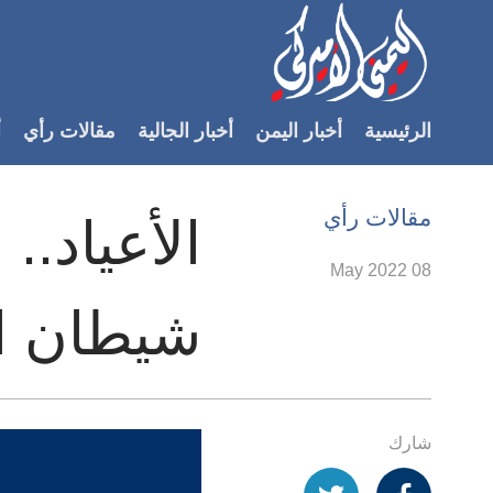
Accessibilit
link
لمحتوى
الرئيسية
أخبار اليمن
أخبار الجالية
مقالات رأي
أ
لرئيسي
لأقسام
لرئيسية
مقالات رأي
الأعياد..
Ski
t
08 May 2022
Searc
شيطان الك
شارك