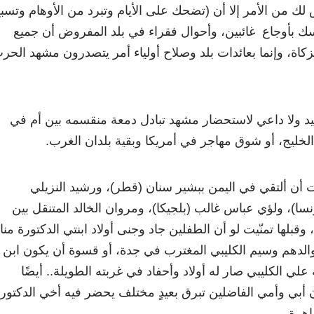
 لك من الأمر إلا أن (تضحك على الأيام وتبرد من الأوهام وتسب
فسك بأوجاع غائبين، وأحوال فقراء في بلد المفروض أن جميع
 الزكاة، وإنما بعائدات بلد وصلاح أولياء أمر يتصدرون مشهد الحر
عيد ولا داعي لاستحضار مشهد تبادل دمعة منقسمه بين أم في
خليج، أو شوق مهاجر في أمريكا وبقية بلدان الغرب.
َيت أن ألتقي في اليمن ببشير سنان (قطر)، ورشيد النزيلي
نسا)، ولؤي عباس غالب (بلجيكا)، ومروان الخالد المتنقل بين
 وقبلها تمنّيت لو أن الطفلين جاد وجنى أولاد ابنتي الدكتورة منا
لدهم وسيم الكليبي المغترب في جدة، أو قسوة أن يكون ابن
لي الكليبي صار له أولاد وأحفاد في غربته الطويلة.. أيضًا
ن أبي وأمي الفاضلين تبرق بعيدٍ مختلف يحضر فيه أخي الدكتور
اهرة.