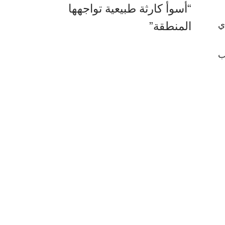
“أسوأ كارثة طبيعية تواجهها
دي
المنطقة”
ب