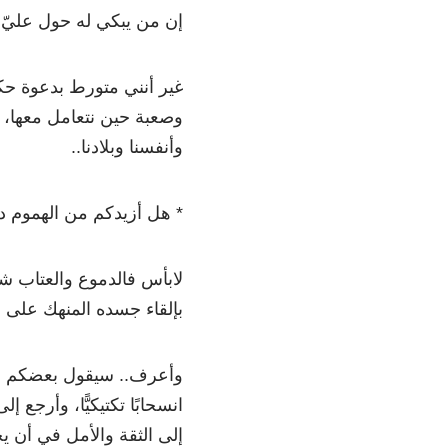
إن من يبكي له حول عليّ 
غير أنني متورط بدعوة حكي
وصعبة حين نتعامل معها، و
وأنفسنا وبلادنا..
* هل أزيدكم من الهموم د
لابأس فالدموع والعتاب شام
بإلقاء جسده المنهك على 
وأعرف.. سيقول بعضكم بال
انسحابًا تكتيكيًّا، وأرجع
إلى الثقة والأمل في أن يج