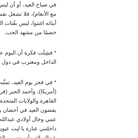
في صباح العيد، أو أن ليس
مع الأنغام)، فلا تشغل ن
أبنائه اغتنوا، ليس بفُتات
خصمًا من مشهد الحب.
* فشِلَت فكرة أن اليوم 
الداخل ومغترب في دول ال
* في فجر يوم العيد، تمنّ
(أمريكا)، وأحمد الجبر (فر
القاهرة والولايات المتحدة،
يقضون العيد في أحضان وا
عمي وخال أولادي عبدالله ع
داخلتني عبارة يا ليت عيو
عبدالسلام وأسرته من الق