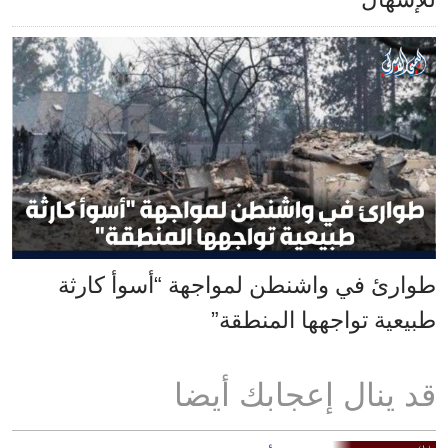
طوارئ في واشنطن لمواجهة “أسوأ كارثة
طبيعية تواجهها المنطقة”
قد ينال إعجابك أيضا