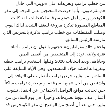
من خطب ترامب وتغريداته على «تويتر» التي جادل
«ديمقرطيون» بأنها حرضت المحتجين على التوجه إلى مقر
الكونجرس من أجل «منع سرقة» الانتخابات. لقد كانت
المقاطع المصورة تذكرة مروعة للعنف الشديد لذاك اليوم.
ومثلت المقتطفات من خطب ترامب تذكرة بالتحريض الذي
مارسه الرئيس السابق.
واختتم «الديمقراطيون» حجتهم بالقول إن ترامب، أثناء
فترة ولايته، تودد إلى المتشددين من أقصى اليمين
وحاباهم. وبعد انتخابات 2020 وقبلها، استخدم ترامب خطبه
وتغريداته لحشد هؤلاء المتشددين. وفي الأيام السابقة على
السادس من يناير، حرض ترامب أنصاره على التوافد إلى
واشنطن من أجل «منع السرقة». ولم يحرك ترامب ساكناً
حين تحدثت مواقع التواصل الاجتماعي عن احتمال نشوب
أعمال عنف نتيجة تصريحاته. وأخيراً، في يوم السادس من
يناير، حتى بعد أن أصبح من الواضح أن مقر الكونجرس قد