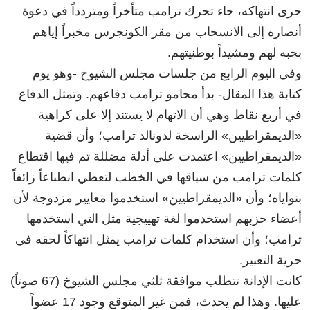
جرى انتهاكه، جاء تحرك ترامب متأخراً ومتردداً في دعوة
أنصاره إلى الانسحاب من مقر الكونجرس مخبراً إياهم
بحبه لهم ومشيداً بوطنيتهم.
وفي اليوم الرابع من جلسات مجلس الشيوخ -وهو يوم
كتابة هذا المقال- بدأ محامو ترامب دفاعهم. وتمثل الدفاع
في أربع نقاط وهي أن الاتهام لا يستند إلا على كراهية
«الديمقراطيين» الراسخة لدونالد ترامب؛ وأن قضية
«الديمقراطيين» اعتمدت على أدلة مضللة تم فيها اقتطاع
كلمات ترامب من سياقها في الخطب لتعطي انطباعاً زائفاً
بنواياه؛ وأن «الديمقراطيين» استخدموا معايير مزدوجة لأن
أعضاء حزبهم استخدموا لغة تهييجية مثل التي استخدمها
ترامب؛ وأن استخدام كلمات ترامب يمثل انتهاكاً لحقه في
حرية التعبير.
كانت الإدانة تتطلب موافقة ثلثي مجلس الشيوخ (67 صوتاً)
عليها. وهذا لم يحدث، فمن غير المتوقع وجود 17 عضواً