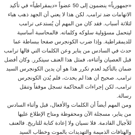
«جمهورياً» ينضمون إلى 50 عضواً «ديمقراطياً» في تأكيد
الاتهامات ضد ترامب. لكن هذا لا يعني أن الجهد ذهب هباء
لثلاثة أسباب. فقد كان من المهم أن يُستدعى ترامب
ليتحمل مسؤولية سلوكه وكلماته. فالمحاسبة أساسية
للديمقراطية. وإذا ضرب الكونجرس صفحا ببساطة عما
حدث في السادس من يناير وعن الكلمات التي قالها ترامب
قبل العصيان وأثناءه، فمثل هذا العنف سيتكرر. وكان أفضل
ضمان بالتأكيد لعدم تكرر هذا هو أن يدين الكونجرس السيد
ترامب. صحيح أن هذا لم يحدث، فلم يُدن الكونجرس
ترامب، لكن إجراءات المحاكمة تسجل موقفاً وتنقل
رسالة.
ومن المهم أيضاً أن الكلمات والأفعال، قبل وأثناء السادس
من يناير، مسجلة الآن ومحفوظة ومتاح الإطلاع عليها
للأجيال القادمة. فلا نسيان ولا إعادة كتابة للتاريخ. فالعنف
والهتافات الذميمة والتهديدات بالموت وخطاب السيد