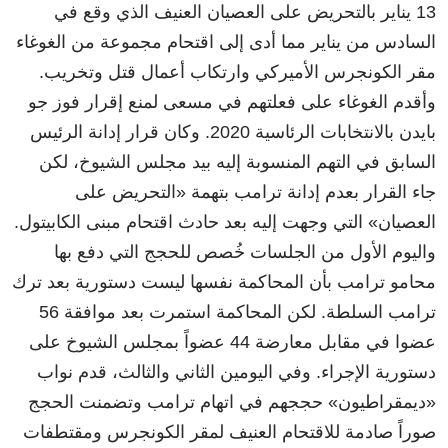
13 يناير بالتحريض على العصيان العنيف الذي وقع في
السادس من يناير مما أدى إلى اقتحام مجموعة من الغوغاء
مقر الكونجرس الأميركي وارتكاب أعمال قتل وتخريب.
وأقدم الغوغاء على فعلتهم في مسعى لمنع إقرار فوز جو
بايدن بالانتخابات الرئاسية 2020. وكان قرار إدانة الرئيس
السابق في التهم المنسوبة إليه بيد مجلس الشيوخ، لكن
جاء القرار بعدم إدانة ترامب بتهمة «التحريض على
العصيان» التي وجهت إليه بعد حادث اقتحام مبنى الكابيتول.
واليوم الأول من الجلسات خُصص للحجج التي دفع بها
محامو ترامب بأن المحاكمة نفسها ليست دستورية بعد ترك
ترامب السلطة. لكن المحاكمة استمرت بعد موافقة 56
عضوا في مقابل معارضة 44 عضواً بمجلس الشيوخ على
دستورية الإجراء. وفي اليومين الثاني والثالث، قدم نواب
«ديمقراطيون» حججهم في اتهام ترامب وتضمنت الحجج
صوراً صادمة للاقتحام العنيف لمقر الكونجرس ومقتطفات