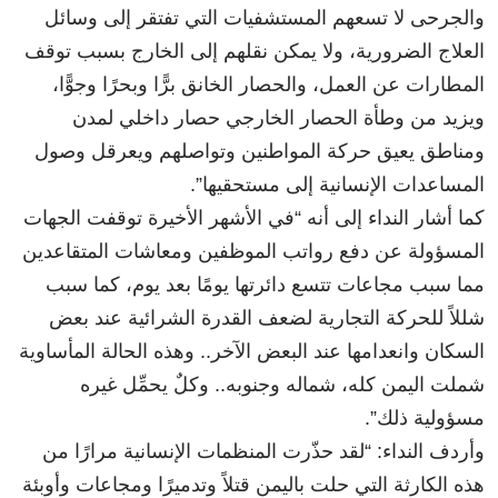
والجرحى لا تسعهم المستشفيات التي تفتقر إلى وسائل
العلاج الضرورية، ولا يمكن نقلهم إلى الخارج بسبب توقف
المطارات عن العمل، والحصار الخانق برًّا وبحرًا وجوًّا،
ويزيد من وطأة الحصار الخارجي حصار داخلي لمدن
ومناطق يعيق حركة المواطنين وتواصلهم ويعرقل وصول
المساعدات الإنسانية إلى مستحقيها”.
كما أشار النداء إلى أنه “في الأشهر الأخيرة توقفت الجهات
المسؤولة عن دفع رواتب الموظفين ومعاشات المتقاعدين
مما سبب مجاعات تتسع دائرتها يومًا بعد يوم، كما سبب
شللاً للحركة التجارية لضعف القدرة الشرائية عند بعض
السكان وانعدامها عند البعض الآخر.. وهذه الحالة المأساوية
شملت اليمن كله، شماله وجنوبه.. وكلٌ يحمِّل غيره
مسؤولية ذلك”.
وأردف النداء: “لقد حذّرت المنظمات الإنسانية مرارًا من
هذه الكارثة التي حلت باليمن قتلاً وتدميرًا ومجاعات وأوبئة