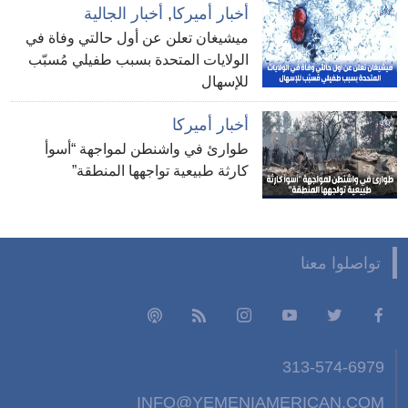
أخبار أميركا
,
أخبار الجالية
ميشيغان تعلن عن أول حالتي وفاة في
الولايات المتحدة بسبب طفيلي مُسبّب
للإسهال
أخبار أميركا
طوارئ في واشنطن لمواجهة “أسوأ
كارثة طبيعية تواجهها المنطقة”
تواصلوا معنا
313-574-6979
INFO@YEMENIAMERICAN.COM