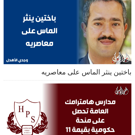
باختين ينثر الماس على معاصريه