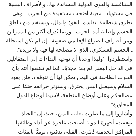
المتنافسة والقوى الدولية المساندة لها.. والأطراف اليمنية
في مستويات معينة أضحت مستفيدة من الحرب.. وهي
بطرق شيطانية تتقاسم النفوذ والمال، وتستفيد من تباطؤ
الحسم وإطالة أمد الحرب.. وربما تُدرك أكثر من الممولين
ومن أطراف الصراع الإقليمي صعوبة ـ إن لم يكن استحالة
ـ الحسم العسكري، الذي لا مصلحة لها فيه ولا تريده”.
واستطردوا: “ولهذا وجدنا أن توجيه النداءات إلى المتقاتلين
في الداخل اليمني لم يعد مجديًا.. فما لم تقتنعوا أنتم بأن
الحرب الطاحنة في اليمن يمكن لها أن تتوقف، فلن يعود
السلام وسيظل اليمن يحترق، وستؤثر حرائقه حتمًا على
مصالحكم وعلى أوضاع المنطقة، لاسيما أوضاع الدول
المجاورة”.
وأشاروا إلى ما صارت تعانيه اليمن، حيث إن “الحياة
توقفت، أجهزة الدولة أصبحت عاجزة عن أداء وظائفها،
المرافق الخدمية دُمّرت، القتلى يدفنون يوميًّا بالمئات