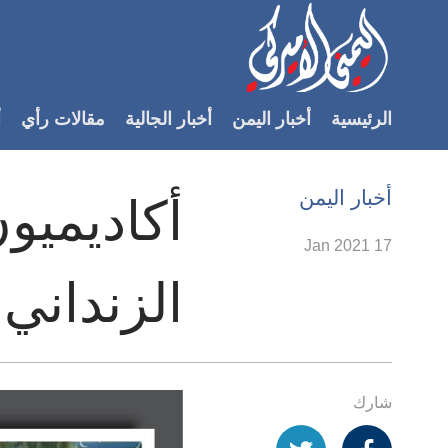
Accessibilit
link
لمحتوى
الرئيسية
أخبار اليمن
أخبار الجالية
مقالات رأي
أ
لرئيسي
لأقسام
لرئيسية
أخبار اليمن
أكاديميون
Ski
t
17 Jan 2021
Searc
الزنداني
شارك