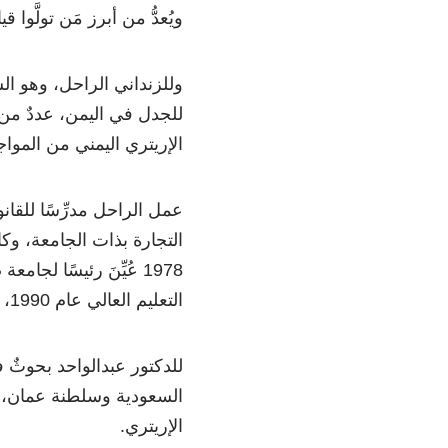
ويُعدُّ من أبرز مَن تولَّوا 
وللزنداني الراحل، وهو الش
للجدل في اليمن، عددٌ من ا
الإريتري اليمني من المواج
عمل الراحل مدرِّسًا للقان
التجارة بذات الجامعة، وك
التعليم العالي عام 1990، ثم أسَّسَ الجامعة اليمنية الأهلية، ورأَسَ مجلس إدارتها.
للدكتور عبدالواحد بحوثٌ ف
السعودية وسلطنة عمان، وأح
الإريتري.