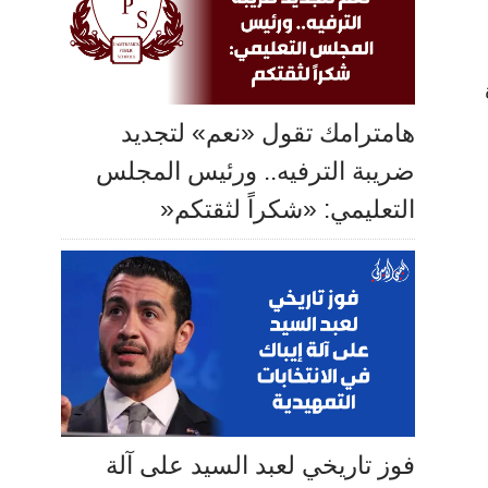
هامترامك تقول «نعم» لتجديد
ضريبة الترفيه.. ورئيس المجلس
التعليمي: «شكراً لثقتكم«
فوز تاريخي لعبد السيد على آلة