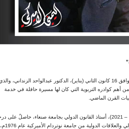
”
تُوفِّيَ، أمس السبت – المُوافق 16 كانون الثاني (يناير)، الدكتور عبدالواحد الزنداني، والذي
 من أهم كوادره التربوية التي كان لها مسيرة حافلة في خدمة
نيات القرن الماضي.
عبدالواحد الزنداني (1938 – 2021)، أستاذ القانون الدولي بجامعة صنعاء، حاصلٌ على د
الدكتوراه في القانون الدولي والعلاقات الدولية من جامعة نوتردام الأميركية عام 1976م