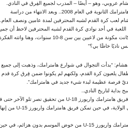
م عروبي، وهو – أيضًا – المدرب لجميع الفِرق في النادي.
تخرج هشام من مدرسة هامترامك الثانوية في العام 2008.. وبعد الانتهاء من دراسة
شام لعب كرة القدم لشبه المحترفين لمدة عامين ونصف العام..
للعبة في أحد نوادي كرة القدم لشبه المحترفين لاحظ أن جمي
النوادي الأخرى، الناشئة، كانت مكونة من لاعبين بين سن 8-10 سنوات، وهنا واتته الف
 ناديًا خاصًّا بي؟”
هشام: “بدأت التجوال في شوارع هامترامك، وذهبت إلى جميع
فال يلعبون كرة القدم، ولكنهم لم يكونوا ضمن فِرق كرة قدم
ديّ فرصة عظيمة لبدء شيء جديد في هامترامك”.
 بداية لتاريخ النادي..
ففي العام الماضي تمكن فريق هامترامك واريورز U-18 من تحقيق نصر تلو الآخر حتى
ببطولة الدوري الممتاز في الولاية، في حين تمكن فريق هامترامك واريورز -15
وهذا العام تمكن فريق هامترامك واريورز U-15 من خوض الموسم بدون هزائم، في حي