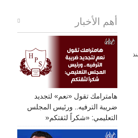
أهم الأخبار
 منذ
هامترامك تقول «نعم» لتجديد
ضريبة الترفيه.. ورئيس المجلس
التعليمي: «شكراً لثقتكم«