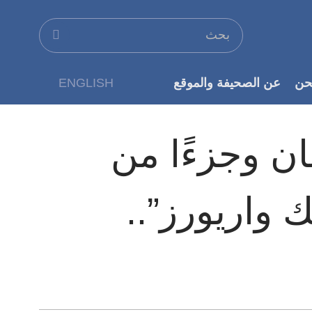
حن
عن الصحيفة والموقع
ENGLISH
عن الناشر
ن وجزءًا من
 واريورز”..