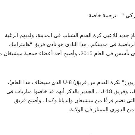
يركي ” – ترجمة خاصة
دٍ جديد للاعبي كرة القدم الشباب في المدينة، ولديهم الرغبة
لرياضية في مدينتكم.. هذا النادي هو نادي فريق “هامترامك
واريورز” لكرة القدم، والذي تأسس في العام 2015، وأصبح أحد أعضاء جمعية ميشيغان
يتكون نادي “هامترامك واريورز” لكرة القدم من فريق) U-8 الذي سيضاف هذا العام)،
وفريق U-13، وفريق U-15، وفريق U-18 .. الجدير بالذكر أنهم قد خاضوا مباريات في
ي تضم فِرقًا من ميشيغان وإنديانا وكندا.. وأصبح فريق
من الدوري الممتاز في الولاية.