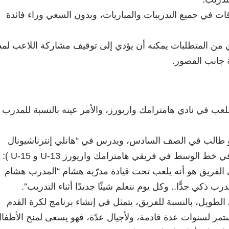
ت في جميع التدريبات والمباريات، وبدون السعي وراء فائدة
ي من المتطلبات يمكنه أن يؤدي إلى توقيف مشاركة اللاعب لمد
للعب في نادي هامترامك واريورز، والأمر عينه بالنسبة للمدرب
طالب في الصف السادس، ويدرس في “هانلي إنترناشيونال
أكاديمي”، ويلعب مدافعًا في خط الوسط في فري
ي الفريق هو أنه يلعب تحت قيادة مدرّبه هشام “المدرب هشام
درب ذكي جدًّا.. وكل يوم نتعلم شيئًا جديدًا أثناء التدريب”.
طويل، بالنسبة للفريق، يتمثل في إنشاء برنامج لكرة القدم
مر لسنوات عدة قادمة، ولأجيال عدّة، فهو يسعى لمنح الأطفا