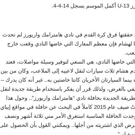
-4-4.
ي حققتها فرق كرة القدم في نادي هامترامك واريورز لم تحدث
ا لهشام فإن معظم المعارك التي خاضها النادي وقعت خارج
لعب.
لتي خاضها النادي، هي السعي لتوفير وسيلة مواصلات، فعند
دم هشام ثلاث سيارات لنقل لاعبيه إلى الملاعب، وكان من بين
ينما السيارتان الأخريان كانتا خاصتين به.. غير أنه كان يدرك –
ن يفي بالغرض، ولذلك قرر أن يفكر باستخدام طريقة جديدة لنقل
ريقة الجديدة بحافلة نادي “هامترامك واريورز”.. وحول هذا
الأمر، أوضح هشام: “قضيتُ صيف عام 2015 كاملاً في البحث عن حافلة في مواقع إيباي
دت الحافلة المناسبة استغرق الأمر مني ثلاثة أشهر ونصف
غرض الذي اشتريته من أجلها.. ويمكنني القول بأن الحصول على
سبة لي”.