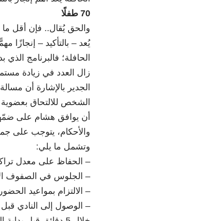
70 طفلًا
والحق يُقال.. فإن أقل ما
يُعد – بالتأكيد – إنجازًا م
زال العدد في زيادة مستم
الجدير بالإشارة أن مسال
الشخص للالتحاق بعضوية ال
أن يوافق هشام على ضمّه
والأحكام، يتوجب على جميع 
وتشمل ما يلي:
– الحفاظ على معدل تراكمي 
– الجلوس في الصفوف الأم
– الالتزام بمواعيد الحضو
خلال 5 دقائق قبل بداية التدريب.