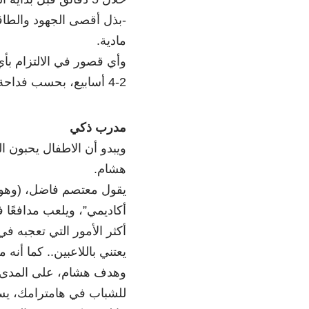
-بذل أقصى الجهود والطاقا
مادية.
وأي قصور في الالتزام بأ
2-4 أسابيع، بحسب فداحة جانب القصور.
مدرب ذكي
ويبدو أن الاطفال يحبون ا
هشام.
يقول معتصم فاضل، (وهو 
أكثر الأمور التي تعجبه ف
يعتني باللاعبين.. كما أنه م
وهدف هشام، على المدى ال
للشباب في هامترامك، يست