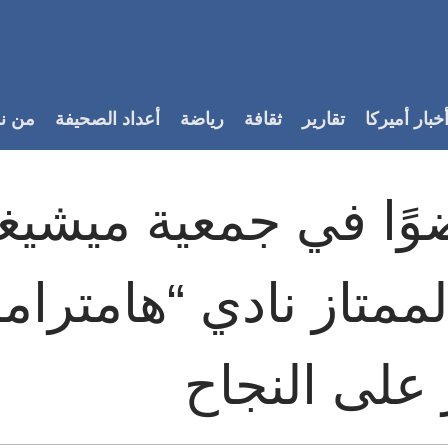
خبار أميركا
تقارير
ثقافة
رياضة
أعداد الصحيفة
من ن
ًا في جمعية ميشيغا
ممتاز نادي “هامترامك
 على النجاح