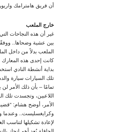
أن فريق هامترامك واريورز U-13 أكمل الموسم بسجل 14
خارج الملعب
غير أن هذه النجاحات الت
بين عشية وضحاها.. ووفقً
الملعب بدلاً من داخل الم
كانت إحدى هذه المعارك ا
بداية أنشطة النادي استخ
تلك السيارات سيارة والده ب
تمامًا – بأن ذلك الأمر ل
اللاعبين، وتجسدت تلك الط
وكرايغسليست.. وعندما وج
لإعادة تشكيلها لتناسب ال
الحافلة يُعد أهم إنجاز بالن