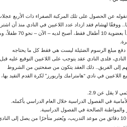
 نقوله عن الحصول على تلك المركبة الصفراء ذات الأربع عجلا
همًّا.. ووفقًا لهشام فقد ازداد عدد اللاعبين في النادي منذ أن اشتر
الحافلة؛ فالبرنامج الذي بدأ بعضوية 10 أطفال فقط، أصبح لديه – الآن – نحو 70
رة.
ة دفع مبلغ الرسوم الضئيلة ليست هي فقط كل ما يحتاجه
نادي، فلدى النادي عقد يتوجب على اللاعبين التوقيع عليه قبل
م إلى الفريق.. ذلك العقد يتكون من صفحتين من الشروط
اللاعبين في نادي “هامترامك واريورز” لكرة القدم التقيد بها،
لا يقل عن 2.9.
امية في الفصول الدراسية خلال العام الدراسي بأكمله.
ر والمواطنة الصالحة في الفصول الدراسية.
– الوصول إلى النادي قبل 10 دقائق من موعد التدريب، ويُعتبر متأخرًا من يصل إلى الناد