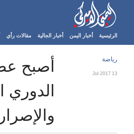
Accessibilit
link
لمحتوى
الرئيسية
أخبار اليمن
أخبار الجالية
مقالات رأي
أ
لرئيسي
لأقسام
لرئيسية
رياضة
أصبح عضو
Ski
t
13 Jul 2017
Searc
الدوري ال
والإصرار