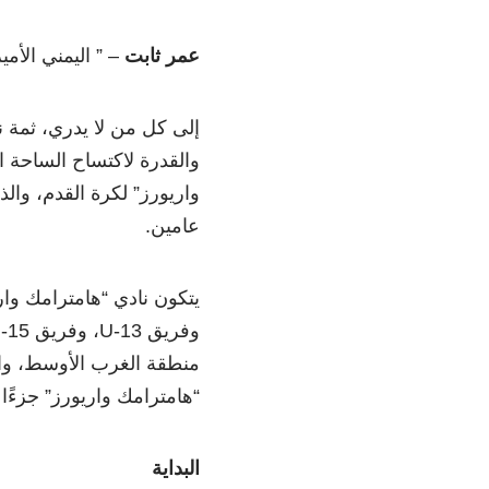
عمر ثابت
– ” اليمني الأم
إلى كل من لا يدري، ثمة نا
والقدرة لاكتساح الساحة ا
عامين.
منطقة الغرب الأوسط، والت
“هامترامك واريورز” جزءًا 
البداية