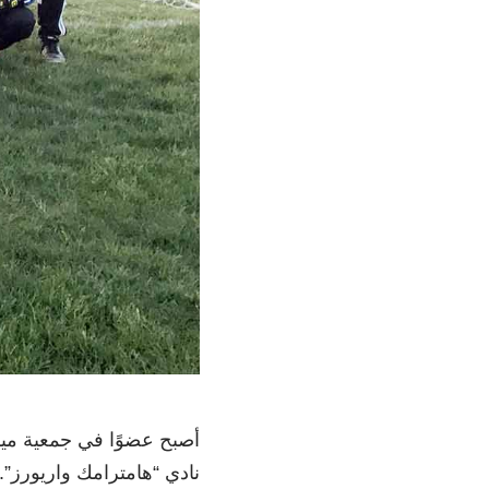
أصبح عضوًا في جمعية ميش
نادي “هامترامك واريورز”.