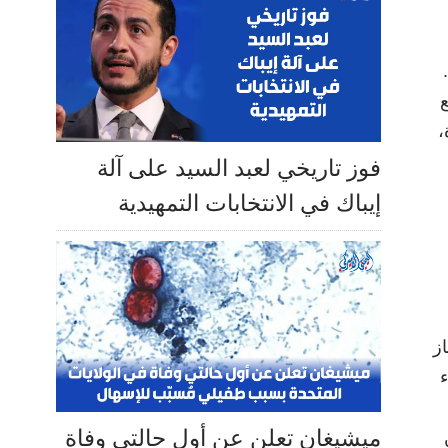
ع
كرة،
فوز تاريخي لعبد السيد على آلة
إيباك في الانتخابات التمهيدية
 فاز
U من إنهاء
ميشيغان تعلن عن أول حالتي وفاة
ن