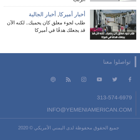
أخبار أميركا
,
أخبار الجالية
طلب لجوء معلق كان يحميك.. لكنه الآن
قد يجعلك هدفًا في أميركا
تواصلوا معنا
313-574-6979
INFO@YEMENIAMERICAN.COM
جميع الحقوق محفوظة لدى اليمني الأمريكي © 2020