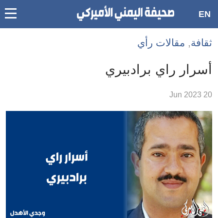
oggle
EN
main
Accessibilit
ثقافة
,
مقالات رأي
link
ation
أسرار راي برادبيري
لمحتوى
20 Jun 2023
لرئيسي
لأقسام
لرئيسية
Ski
t
Searc