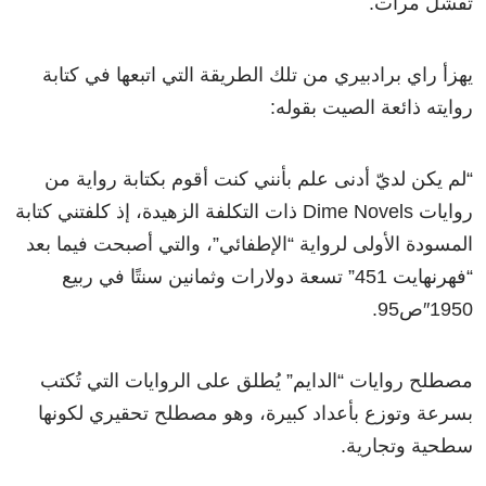
تفشل مرات.
يهزأ راي برادبيري من تلك الطريقة التي اتبعها في كتابة
روايته ذائعة الصيت بقوله:
“لم يكن لديّ أدنى علم بأنني كنت أقوم بكتابة رواية من
روايات Dime Novels ذات التكلفة الزهيدة، إذ كلفتني كتابة
المسودة الأولى لرواية “الإطفائي”، والتي أصبحت فيما بعد
“فهرنهايت 451” تسعة دولارات وثمانين سنتًا في ربيع
1950″ص95.
مصطلح روايات “الدايم” يُطلق على الروايات التي تُكتب
بسرعة وتوزع بأعداد كبيرة، وهو مصطلح تحقيري لكونها
سطحية وتجارية.