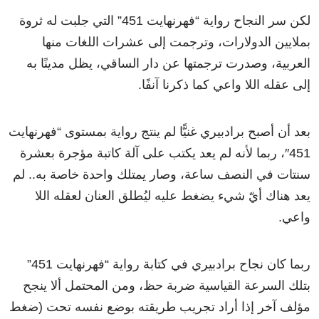
لكن سر النجاح رواية “فهرنهايت 451” التي جلبت له ثروة
بملايين الدولارات، وترجمت إلى عشرات اللغات منها
العربية، وصدرت ترجمتها عن دار الساقي، يظل مدينًا به
إلى عقله اللا واعي كما ذكرنا آنفًا.
بعد أن أصبح برادبيري غنيًّا لم ينتج رواية بمستوى “فهرنهايت
451″، ربما لأنه لم يعد يكتب على آلة كاتبة مؤجرة بعشرة
سنتات في النصف ساعة، وصار يمتلك واحدة خاصة به.. لم
يعد هناك أيّ شيء يضغط عليه ليُطلق العنان لعقله اللا
واعي.
ربما كان نجاح برادبيري في كتابة رواية “فهرنهايت 451”
بتلك السرعة القياسية ضربة حظ، ومن المحتمل ألا ينجح
مؤلف آخر إذا أراد تجريب طريقته بوضع نفسه تحت (ضغط