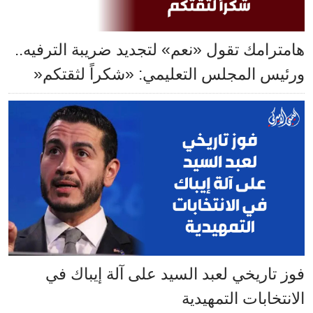
هامترامك تقول «نعم» لتجديد ضريبة الترفيه..
ورئيس المجلس التعليمي: «شكراً لثقتكم«
فوز تاريخي لعبد السيد على آلة إيباك في
الانتخابات التمهيدية