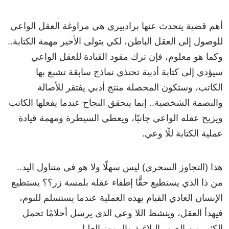
أهم قضية يتحدث عنها برادبيري هي مراوغة العقل الواعي
للوصول إلى العقل الباطن، لكي يتولى الأخير مهمة الكتابة..
وكما هو معلوم، فإن ترك مقود القيادة للعقل الواعي
سيؤدي إلى كتابة أدبية تحتذي نماذج سابقة تشبع بها
الكاتب، وستكون المحصلة منتج أدبي يفتقر للأصالة
والبصمة الشخصية.. إنما يتحقق النجاح عندما يفعلها الكاتب
ويزيح عقله الواعي جانبًا، ويعطي السيطرة ومهمة قيادة
عملية الكتابة للّا وعي.
هذا (التجاوز السحري) ليس سهلًا ولا هو في متناول اليد..
من ذا الذي يستطيع حقًّا إطفاء عقله بلمسة زر؟؟ يستطيع
الإنسان العادي القيام بهذه العملية عندما يستسلم للنوم،
فيهدأ العقل، وينشط اللا وعي الذي يرسل أحلامًا تحمل
الكثير من الصور البلاغية والرموز العليا.