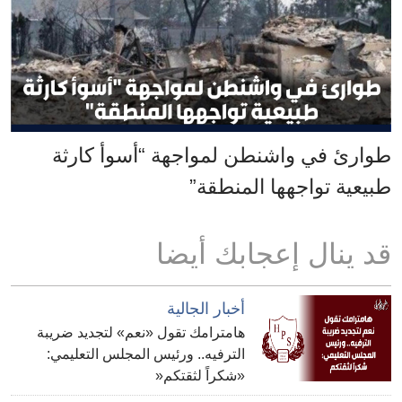
طوارئ في واشنطن لمواجهة “أسوأ كارثة
طبيعية تواجهها المنطقة”
قد ينال إعجابك أيضا
أخبار الجالية
هامترامك تقول «نعم» لتجديد ضريبة
الترفيه.. ورئيس المجلس التعليمي:
«شكراً لثقتكم«