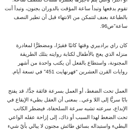
تقوم بدفعها وتبدأ ساعة المؤقت بالدوران بجنون، وتبدأ أنت
بالطباعة بعنف لتتمكن من الانتهاء قبل أن تطير النصف
ساعة”ص96.
كان راي برادبيري وقتها كاتبًا فقيرًا، ومضطرًّا لمغادرة
منزله الذي يعج بالأطفال لكتابة روايته بتلك الطريقة
المجنونة، واستطاع بالفعل أن يكتب واحدة من أشهر
روايات القرن العشرين “فهرنهايت 451” في تسعة أيام.
العمل تحت الضغط، أو العمل بسرعة فائقة جدًّا، قد يفتح
بابًا سريًّا إلى اللا وعي.. بمعنى أن العقل بطيء الإيقاع في
الإبداع، سرعته تشبه سرعة السلحفاة، فيضطر الكاتب
تحت الضغط لهذا السبب أو ذاك، إلى إزاحة عقله الواعي
البطيء واستبداله بسائق طائش مجنون لا يبالي بأيّ شيء