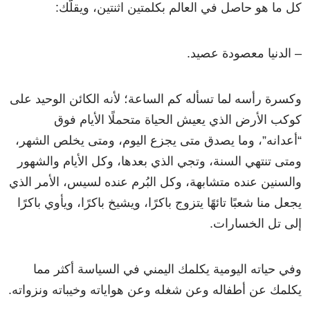
كل ما هو حاصل في العالم بكلمتين اثنتين، ويقلّك:
– الدنيا معصودة عصيد.
وكسرة رأسه لما تسأله كم الساعة؛ لأنه الكائن الوحيد على
كوكب الأرض الذي يعيش الحياة متحملًا الأيام فوق
“أعدانه”، وما يصدق متى يجزع اليوم، ومتى يخلص الشهر،
ومتى تنتهي السنة، وتجي الذي بعدها، وكل الأيام والشهور
والسنين عنده متشابهة، وكل البُرم عنده لسيس، الأمر الذي
يجعل منا شعبًا تائهًا يتزوج باكرًا، ويشيخ باكرًا، ويأوي باكرًا
إلى تل الخسارات.
وفي حياته اليومية يكلمك اليمني في السياسة أكثر مما
يكلمك عن أطفاله وعن شغله وعن هواياته وخيباته ونزواته.