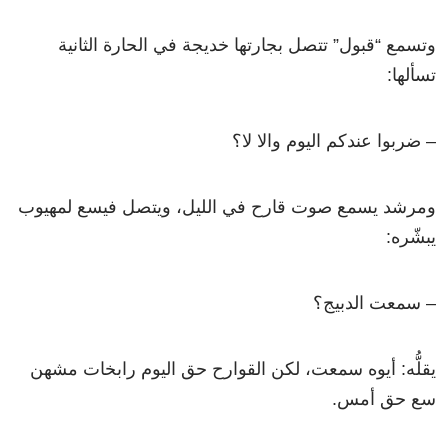
وتسمع “قبول” تتصل بجارتها خديجة في الحارة الثانية
تسألها:
– ضربوا عندكم اليوم والا لا؟
ومرشد يسمع صوت قارح في الليل، ويتصل فيسع لمهيوب
يبشّره:
– سمعت الدبيج؟
يقلُّه: أيوه سمعت، لكن القوارح حق اليوم رابخات مشهن
سع حق أمس.